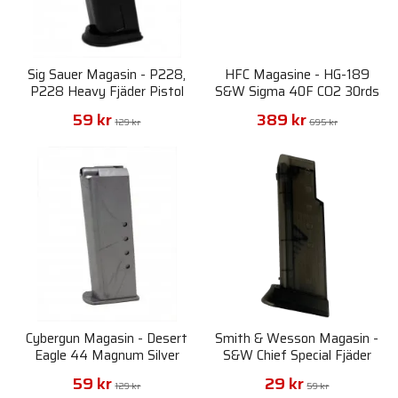
Sig Sauer Magasin - P228,
HFC Magasine - HG-189
P228 Heavy Fjäder Pistol
S&W Sigma 40F CO2 30rds
6mm
59 kr
389 kr
129 kr
695 kr
Cybergun Magasin - Desert
Smith & Wesson Magasin -
Eagle 44 Magnum Silver
S&W Chief Special Fjäder
Fjäderdriven Pistol 6mm
Pistol 6mm
59 kr
29 kr
129 kr
59 kr