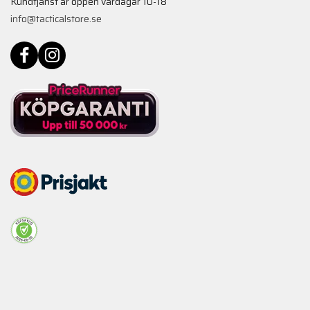
Kundtjänst är öppen vardagar 10-18
info@tacticalstore.se