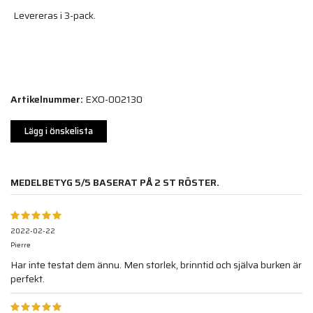
Levereras i 3-pack.
Artikelnummer:
EXO-002130
Lägg i önskelista
MEDELBETYG
5
/5 BASERAT PÅ
2
ST RÖSTER.
2022-02-22
Pierre
Har inte testat dem ännu. Men storlek, brinntid och själva burken är
perfekt.