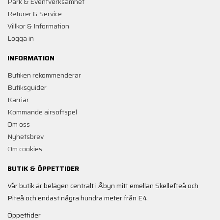
Park & Eventverksamhet
Returer & Service
Villkor & Information
Logga in
INFORMATION
Butiken rekommenderar
Butiksguider
Karriär
Kommande airsoftspel
Om oss
Nyhetsbrev
Om cookies
BUTIK & ÖPPETTIDER
Vår butik är belägen centralt i Åbyn mitt emellan Skellefteå och
Piteå och endast några hundra meter från E4.
Öppettider