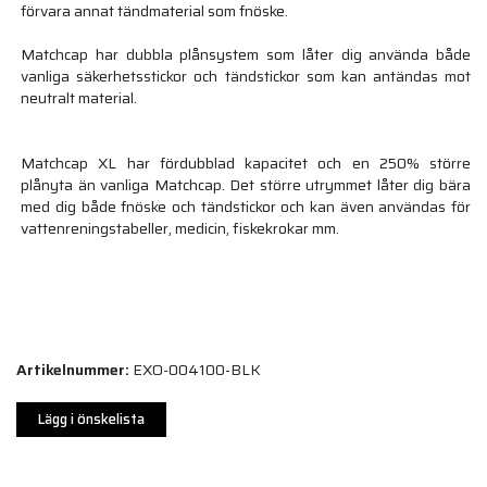
förvara annat tändmaterial som fnöske.
Matchcap har dubbla plånsystem som låter dig använda både
vanliga säkerhetsstickor och tändstickor som kan antändas mot
neutralt material.
Matchcap XL har fördubblad kapacitet och en 250% större
plånyta än vanliga Matchcap. Det större utrymmet låter dig bära
med dig både fnöske och tändstickor och kan även användas för
vattenreningstabeller, medicin, fiskekrokar mm.
Artikelnummer:
EXO-004100-BLK
Lägg i önskelista