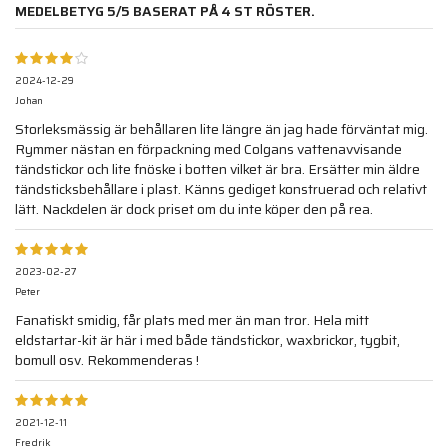
MEDELBETYG
5
/5 BASERAT PÅ
4
ST RÖSTER.
2024-12-29
Johan
Storleksmässig är behållaren lite längre än jag hade förväntat mig.
Rymmer nästan en förpackning med Colgans vattenavvisande
tändstickor och lite fnöske i botten vilket är bra. Ersätter min äldre
tändsticksbehållare i plast. Känns gediget konstruerad och relativt
lätt. Nackdelen är dock priset om du inte köper den på rea.
2023-02-27
Peter
Fanatiskt smidig, får plats med mer än man tror. Hela mitt
eldstartar-kit är här i med både tändstickor, waxbrickor, tygbit,
bomull osv. Rekommenderas !
2021-12-11
Fredrik