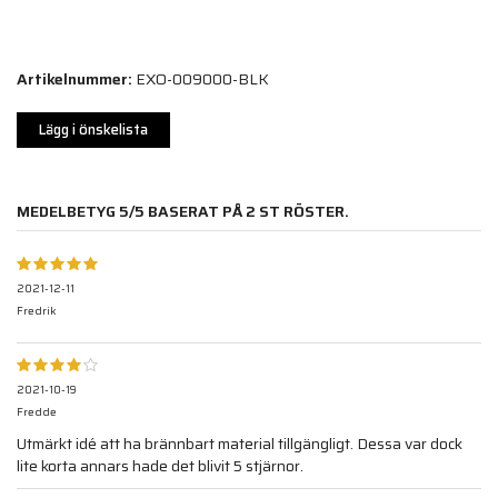
Artikelnummer:
EXO-009000-BLK
Lägg i önskelista
MEDELBETYG
5
/5 BASERAT PÅ
2
ST RÖSTER.
2021-12-11
Fredrik
2021-10-19
Fredde
Utmärkt idé att ha brännbart material tillgängligt. Dessa var dock
lite korta annars hade det blivit 5 stjärnor.