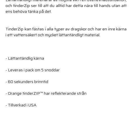
och tinderZip ser till att du alltid har detta nära till hands utan att
ens behöva tänka på det.
TinderZip kan fästas i alla typer av dragskor och har en inre kärna
i ett vattensäkert och mycket lättantändligt material.
- Lättantändlig kärna
- Leveras i pack om 5 snoddar
- 60 sekunders brinntid
- Orange tinderZIP™ har reflekterande strån
- Tillverkad i USA