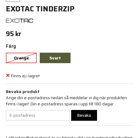
EXOTAC TINDERZIP
95 kr
Färg
Orange
Svart
Finns ej i lagret
Bevaka produkt
Ange din e-postadress nedan så meddelar vi dig när produkten
finns i lager! Din e-postadress sparas i upp till 180 dagar.
Bevaka
Lättantändligt material är av högsta vikt i en överlevnadssituation,