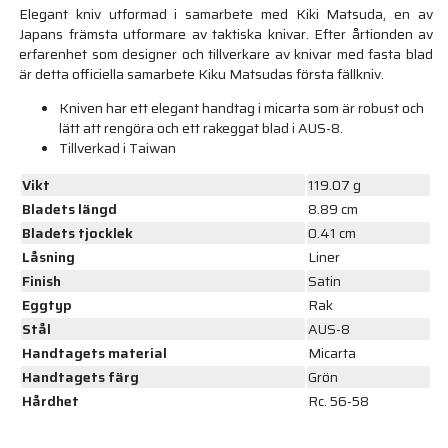
Elegant kniv utformad i samarbete med Kiki Matsuda, en av
Japans främsta utformare av taktiska knivar. Efter årtionden av
erfarenhet som designer och tillverkare av knivar med fasta blad
är detta officiella samarbete Kiku Matsudas första fällkniv.
Kniven har ett elegant handtag i micarta som är robust och
lätt att rengöra och ett rakeggat blad i AUS-8.
Tillverkad i Taiwan
Vikt
119.07 g
Bladets längd
8.89 cm
Bladets tjocklek
0.41 cm
Låsning
Liner
Finish
Satin
Eggtyp
Rak
Stål
AUS-8
Handtagets material
Micarta
Handtagets färg
Grön
Hårdhet
Rc. 56-58