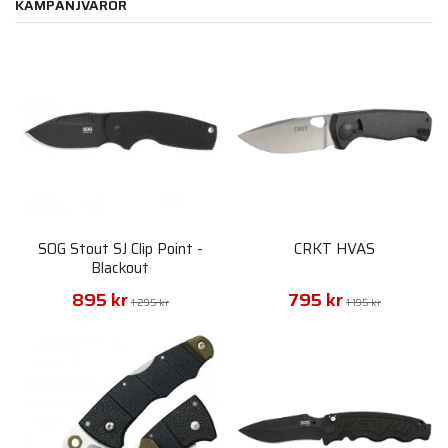
KAMPANJVAROR
SOG Stout SJ Clip Point -
CRKT HVAS
Blackout
895 kr
795 kr
1 295 kr
1 195 kr