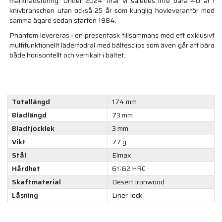
marknadsföring. Under 2024 firar vi således inte bara 40 år i
knivbranschen utan också 25 år som kunglig hovleverantör med
samma ägare sedan starten 1984.
Phantom levereras i en presentask tillsammans med ett exklusivt
multifunktionellt läderfodral med bältesclips som även går att bära
både horisontellt och vertikalt i bältet.
Totallängd
174 mm
Bladlängd
73 mm
Bladtjocklek
3 mm
Vikt
77 g
Stål
Elmax
Hårdhet
61-62 HRC
Skaftmaterial
Desert Ironwood
Låsning
Liner-lock