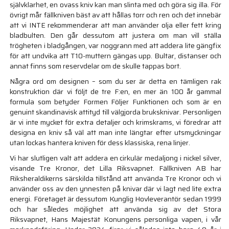
självklarhet, en ovass kniv kan man slinta med och göra sig illa. För
övrigt mår fällkniven bäst av att hållas torr och ren och det innebär
att vi INTE rekommenderar att man använder olja eller fett kring
bladbulten. Den går dessutom att justera om man vill ställa
trögheten i bladgången, var noggrann med att addera lite gängfix
för att undvika att T10-muttern gängas upp. Bultar, distanser och
annat finns som reservdelar om de skulle tappas bort.
Några ord om designen – som du ser är detta en tämligen rak
konstruktion där vi följt de tre F:en, en mer än 100 år gammal
formula som betyder Formen Följer Funktionen och som är en
genuint skandinavisk attityd till välgjorda bruksknivar. Personligen
är vi inte mycket för extra detaljer och krimskrams, vi föredrar att
designa en kniv så väl att man inte längtar efter utsmyckningar
utan lockas hantera kniven för dess klassiska, rena linjer.
Vi har slutligen valt att addera en cirkulär medaljong i nickel silver,
visande Tre Kronor, det Lilla Riksvapnet. Fällkniven AB har
Riksheraldikerns särskilda tillstånd att använda Tre Kronor och vi
använder oss av den ynnesten på knivar där vi lagt ned lite extra
energi. Företaget är dessutom Kunglig Hovleverantör sedan 1999
och har således möjlighet att använda sig av det Stora
Riksvapnet, Hans Majestät Konungens personliga vapen, i vår