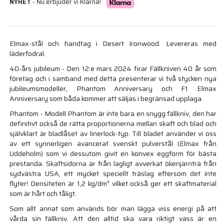
NYHET
- Nu erbjuder vi Klarna!
Elmax-stål och handtag i Desert Ironwood. Levereras med
läderfodral.
40-års jubileum - Den 12:e mars 2024 firar Fällkniven 40 år som
företag och i samband med detta presenterar vi två stycken nya
jubileumsmodeller, Phantom Anniversary och F1 Elmax
Anniversary som båda kommer att säljas i begränsad upplaga.
Phantom - Modell Phantom är inte bara en snygg fällkniv, den har
definitivt också de rätta proportionerna mellan skaft och blad och
självklart är bladlåset av linerlock-typ. Till bladet använder vi oss
av ett synnerligen avancerat svenskt pulverstål (Elmax från
Uddeholm) som vi dessutom givit en konvex eggform för bästa
prestanda. Skaftsidorna är från lagligt avverkat ökenjärnträ från
sydvästra USA, ett mycket speciellt träslag eftersom det inte
flyter! Densiteten är 1,2 kg/dm³ vilket också ger ett skaftmaterial
som är hårt och tåligt.
Som allt annat som används bör man lägga viss energi på att
vårda sin fällkniv. Att den alltid ska vara riktigt vass är en