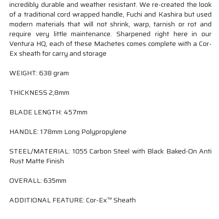
incredibly durable and weather resistant. We re-created the look
of a traditional cord wrapped handle, Fuchi and Kashira but used
modern materials that will not shrink, warp, tarnish or rot and
require very little maintenance. Sharpened right here in our
Ventura HQ, each of these Machetes comes complete with a Cor-
Ex sheath for carry and storage
WEIGHT: 638 gram
THICKNESS 2,8mm
BLADE LENGTH: 457mm
HANDLE: 178mm Long Polypropylene
STEEL/MATERIAL: 1055 Carbon Steel with Black Baked-On Anti
Rust Matte Finish
OVERALL: 635mm
ADDITIONAL FEATURE: Cor-Ex™ Sheath