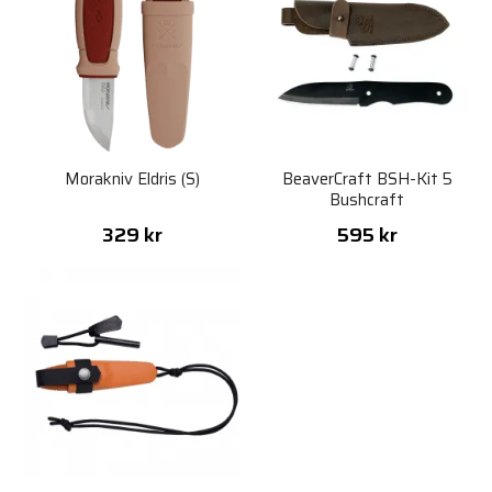
Morakniv Eldris (S)
BeaverCraft BSH-Kit 5
Bushcraft
329 kr
595 kr