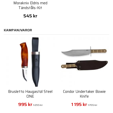
Morakniv Eldris med
Tändståls-Kit
545 kr
KAMPANJVAROR
Brusletto Haugastøl Steel
Condor Undertaker Bowie
ONE
Knife
995 kr
1 195 kr
1 295 kr
1 795 kr