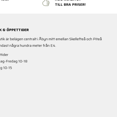
N
TILL BRA PRISER!
K & ÖPPETTIDER
utik är belägen centralt i Åbyn mitt emellan Skellefteå och Piteå
ndast några hundra meter från E4.
tider
ag-Fredag 10-18
g 10-15