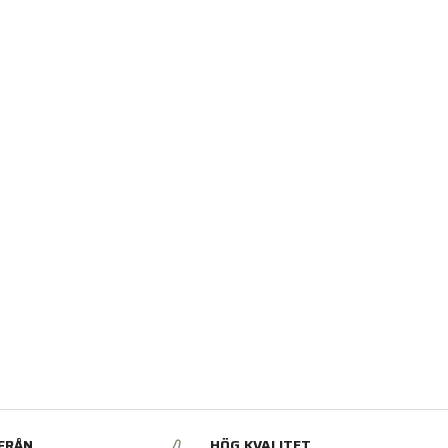
FRÅN
HÖG KVALITET