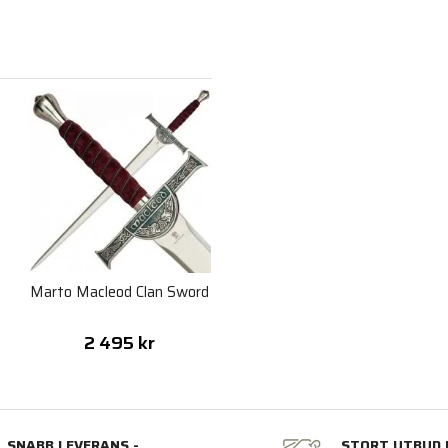
Marto Macleod Clan Sword
2 495 kr
SNABB LEVERANS -
STORT UTBUD 