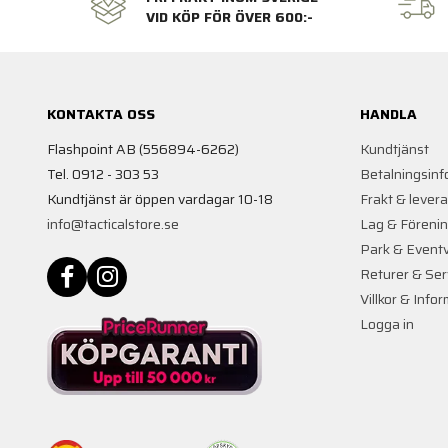
VID KÖP FÖR ÖVER 600:-
KONTAKTA OSS
HANDLA
Flashpoint AB (556894-6262)
Kundtjänst
Tel. 0912 - 303 53
Betalningsinf
Kundtjänst är öppen vardagar 10-18
Frakt & lever
info@tacticalstore.se
Lag & Föreni
Park & Event
Returer & Ser
Villkor & Info
Logga in