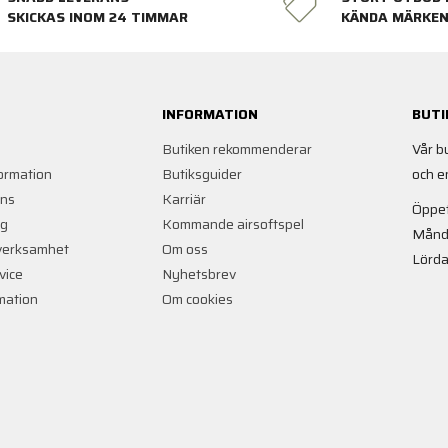
SKICKAS INOM 24 TIMMAR
KÄNDA MÄRKE
INFORMATION
BUTI
Butiken rekommenderar
Vår b
ormation
Butiksguider
och e
ans
Karriär
Öppet
ng
Kommande airsoftspel
Månd
verksamhet
Om oss
Lörda
vice
Nyhetsbrev
rmation
Om cookies