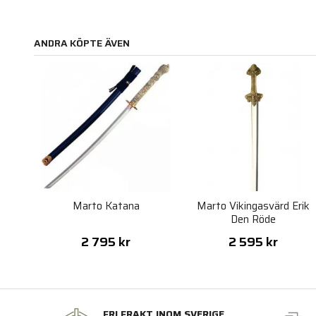
ANDRA KÖPTE ÄVEN
Marto Katana
Marto Vikingasvärd Erik
Den Röde
2 795 kr
2 595 kr
FRI FRAKT INOM SVERIGE