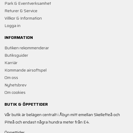
Park & Eventverksamhet
Returer & Service
Villkor & Information
Logga in
INFORMATION
Butiken rekommenderar
Butiksguider
Karriär
Kommande airsoftspel
Om oss
Nyhetsbrev
Om cookies
BUTIK & ÖPPETTIDER
Vår butik är belägen centralt i Åbyn mitt emellan Skellefteå och
Piteå och endast några hundra meter från E4.
Öppettider