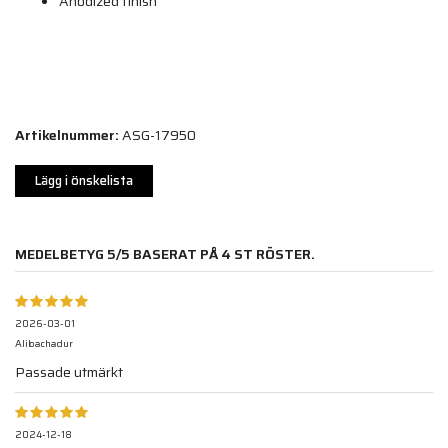
Anodized finish
Artikelnummer:
ASG-17950
Lägg i önskelista
MEDELBETYG
5
/5 BASERAT PÅ
4
ST RÖSTER.
2026-03-01
Alibachadur
Passade utmärkt
2024-12-18