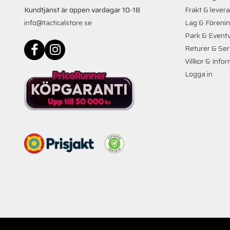
Kundtjänst är öppen vardagar 10-18
Frakt & lever
info@tacticalstore.se
Lag & Föreni
Park & Event
Returer & Ser
Villkor & Info
Logga in