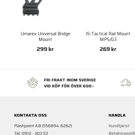
Umarex Universal Bridge
JS-Tactical Rail Mount
Mount
MP5/G3
299 kr
269 kr
FRI FRAKT INOM SVERIGE
VID KÖP FÖR ÖVER 600:-
KONTAKTA OSS
HANDLA
Flashpoint AB (556894-6262)
Kundtjänst
Tel. 0912 - 303 53
Betalningsinf