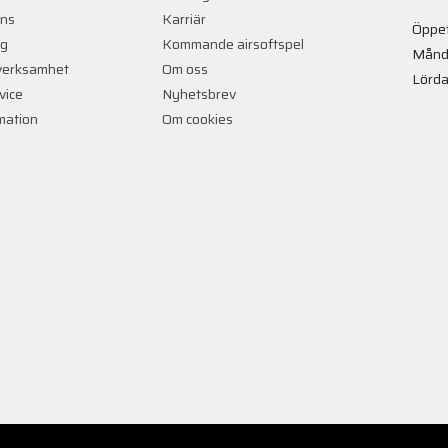
ans
Karriär
Öppet
ng
Kommande airsoftspel
Månd
verksamhet
Om oss
Lörda
vice
Nyhetsbrev
rmation
Om cookies