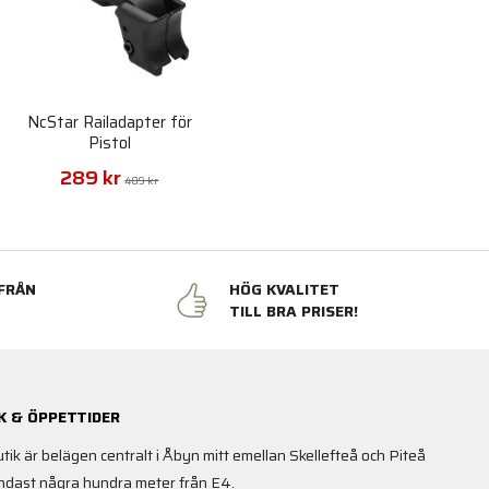
NcStar Railadapter för
Pistol
289 kr
489 kr
FRÅN
HÖG KVALITET
N
TILL BRA PRISER!
K & ÖPPETTIDER
utik är belägen centralt i Åbyn mitt emellan Skellefteå och Piteå
ndast några hundra meter från E4.