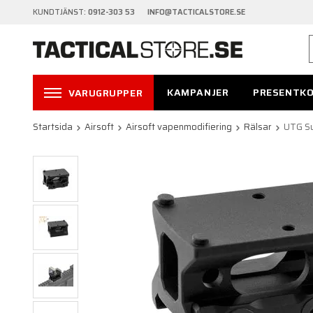
KUNDTJÄNST:
0912-303 53 INFO@TACTICALSTORE.SE
KAMPANJER
PRESENTK
VARUGRUPPER
Startsida
Airsoft
Airsoft vapenmodifiering
Rälsar
UTG Su