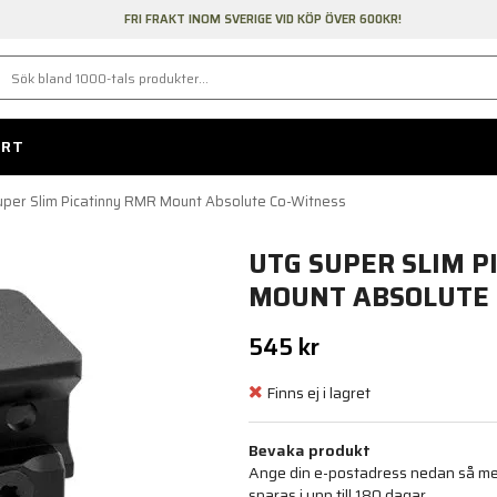
FRI FRAKT INOM SVERIGE VID KÖP ÖVER 600KR!
ORT
per Slim Picatinny RMR Mount Absolute Co-Witness
UTG SUPER SLIM P
MOUNT ABSOLUTE 
545 kr
Finns ej i lagret
Bevaka produkt
Ange din e-postadress nedan så medd
sparas i upp till 180 dagar.