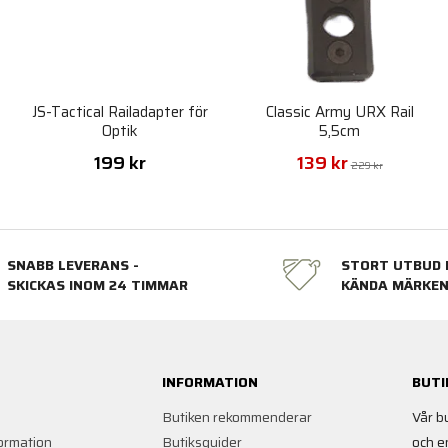
JS-Tactical Railadapter för
Classic Army URX Rail
Optik
5,5cm
199 kr
139 kr
229 kr
SNABB LEVERANS -
STORT UTBUD 
SKICKAS INOM 24 TIMMAR
KÄNDA MÄRKE
INFORMATION
BUTI
Butiken rekommenderar
Vår b
ormation
Butiksguider
och e