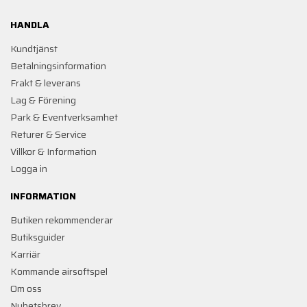
HANDLA
Kundtjänst
Betalningsinformation
Frakt & leverans
Lag & Förening
Park & Eventverksamhet
Returer & Service
Villkor & Information
Logga in
INFORMATION
Butiken rekommenderar
Butiksguider
Karriär
Kommande airsoftspel
Om oss
Nyhetsbrev