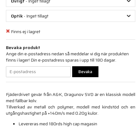
Övrigt
- Inget tillagt
Optik
- Inget tillagt
Finns ej i lagret
Bevaka produkt
Ange din e-postadress nedan så meddelar vi dig när produkten
finns i lager! Din e-postadress sparas i upp till 180 dagar.
Bevaka
Fjäderdrivet gevär från A&K, Dragunov SVD är en klassisk modell
med fällbar kolv.
Tillverkad av metall och polymer, modell med kindstöd och en
utgångshastighet på +140m/s med 0.20g kulor.
Levereras med 180rds high cap magasin