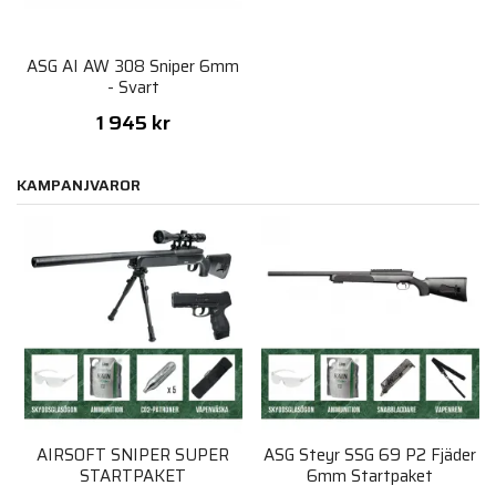
ASG AI AW 308 Sniper 6mm
- Svart
1 945 kr
KAMPANJVAROR
AIRSOFT SNIPER SUPER
ASG Steyr SSG 69 P2 Fjäder
STARTPAKET
6mm Startpaket