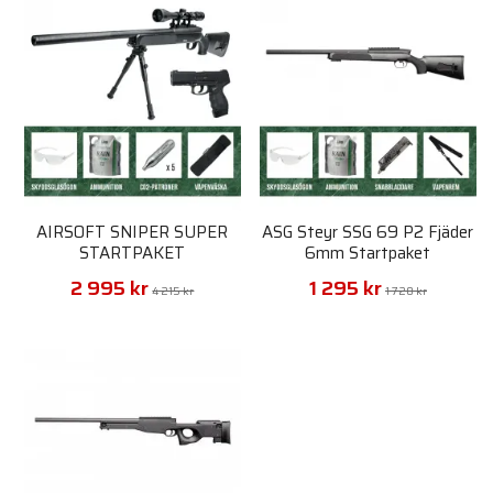
AIRSOFT SNIPER SUPER
ASG Steyr SSG 69 P2 Fjäder
STARTPAKET
6mm Startpaket
2 995 kr
1 295 kr
4 215 kr
1 720 kr