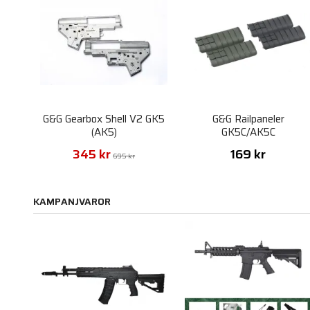
G&G Gearbox Shell V2 GK5
G&G Railpaneler
(AK5)
GK5C/AK5C
345 kr
169 kr
695 kr
KAMPANJVAROR