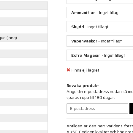
Ammunition
- Inget tillagt
Skydd
- Inget tillagt
ue (long)
Vapenväskor
- Inget tillagt
Extra Magasin
- Inget tillagt
Finns ej i lagret
Bevaka produkt
Ange din e-postadress nedan så medd
sparas i upp till 180 dagar.
Äntligen är den här! Världens förs
AK5C. Gedigen kvalitet och hög pre