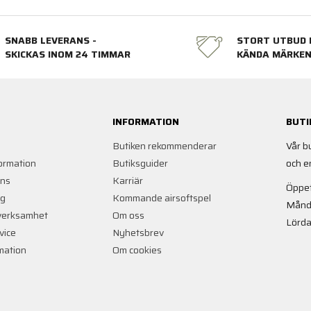
SNABB LEVERANS -
STORT UTBUD 
SKICKAS INOM 24 TIMMAR
KÄNDA MÄRKE
INFORMATION
BUTI
Butiken rekommenderar
Vår b
ormation
Butiksguider
och e
ans
Karriär
Öppet
ng
Kommande airsoftspel
Månd
verksamhet
Om oss
Lörda
vice
Nyhetsbrev
rmation
Om cookies