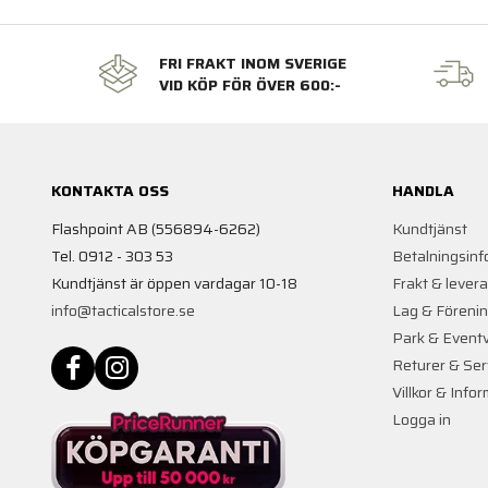
FRI FRAKT INOM SVERIGE
VID KÖP FÖR ÖVER 600:-
KONTAKTA OSS
HANDLA
Flashpoint AB (556894-6262)
Kundtjänst
Tel. 0912 - 303 53
Betalningsinf
Kundtjänst är öppen vardagar 10-18
Frakt & lever
info@tacticalstore.se
Lag & Föreni
Park & Event
Returer & Ser
Villkor & Info
Logga in