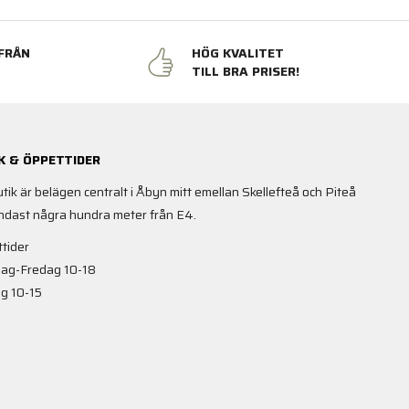
FRÅN
HÖG KVALITET
N
TILL BRA PRISER!
K & ÖPPETTIDER
utik är belägen centralt i Åbyn mitt emellan Skellefteå och Piteå
ndast några hundra meter från E4.
tider
ag-Fredag 10-18
g 10-15