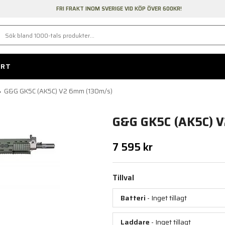
FRI FRAKT INOM SVERIGE VID KÖP ÖVER 600KR!
ORT
G&G GK5C (AK5C) V2 6mm (130m/s)
G&G GK5C (AK5C) 
7 595 kr
Tillval
Batteri
- Inget tillagt
Laddare
- Inget tillagt