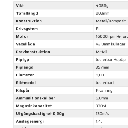
Vikt
4086g
Totallängd
903mm
Konstruktion
Metall/Komposit
Drivsystem
EL
Motor
16000 rpm Hi-torq
Växellåda
V2 8mm kullager
Drevkonstruktion
Metall
Piptyp
Justerbar HopUp
Piplängd
357mm
Diameter
6,03
Riktmedel
Justerbart
Kilspår
Picatinny
Ammunitionskaliber
6,0mm
Magasinkapacitet
330st
Utgångshastighet 0,20g
130m/s
Anslagsenergi
1,4J