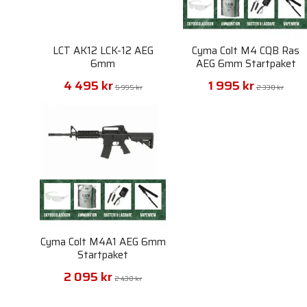
LCT AK12 LCK-12 AEG
Cyma Colt M4 CQB Ras
6mm
AEG 6mm Startpaket
4 495 kr
1 995 kr
5 995 kr
2 330 kr
Cyma Colt M4A1 AEG 6mm
Startpaket
2 095 kr
2 430 kr