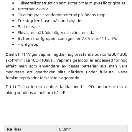
Fullmetallkonstruktion som exteriört är mycket lik originalet
Justerbar vikkolv
Picatinnybas standardmonterad på lådans topp.
Tre strycken baser på handskyddet.
Bolt release
Eldväljare på både höger och vänster sida
Batteri i frontgreppet som rymmer 7,4V eller 11,1 Li-Po
Frontgrepp
Obs
! Ett 11,1V ger vapnet mycket hög prestanda och ca 1200-1300
skott/min i ca 100-110m/s . Vapnets gearbox är anpassad för hög
effekt men som användare av dessa batterier ska man vara
medveten att gearboxen slits hårdare under fullauto. Rena
förslitningsskador täcks inte av garantin.
Ett Li-Po batteri ska enbart laddas med Li-PO laddare och skall
aldrig urladdas ut helt och hållet!
Kaliber
6,0mm