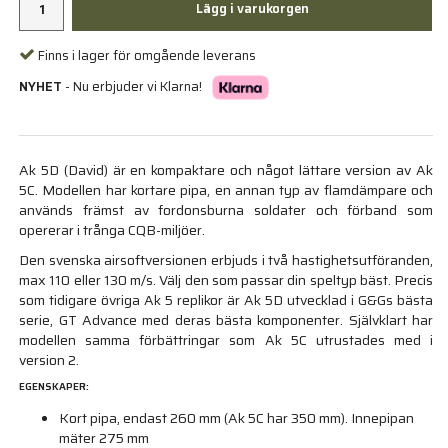
Lägg i varukorgen
Finns i lager för omgående leverans
NYHET
- Nu erbjuder vi Klarna!
Ak 5D (David) är en kompaktare och något lättare version av Ak
5C. Modellen har kortare pipa, en annan typ av flamdämpare och
används främst av fordonsburna soldater och förband som
opererar i trånga CQB-miljöer.
Den svenska airsoftversionen erbjuds i två hastighetsutföranden,
max 110 eller 130 m/s. Välj den som passar din speltyp bäst. Precis
som tidigare övriga Ak 5 replikor är Ak 5D utvecklad i G&Gs bästa
serie, GT Advance med deras bästa komponenter. Självklart har
modellen samma förbättringar som Ak 5C utrustades med i
version 2.
EGENSKAPER:
Kort pipa, endast 260 mm (Ak 5C har 350 mm). Innepipan
mäter 275 mm