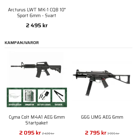
Arcturus LWT MK-1 CQB 10"
Sport 6mm - Svart
2 495 kr
KAMPANJVAROR
Cyma Colt M4A1 AEG 6mm
G&G UMG AEG 6mm
Startpaket
2 095 kr
2 795 kr
2 430 kr
3 995 kr