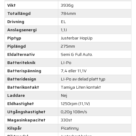
Vikt
3936g
Totallängd
784mm
Drivning
EL
Anslagsenergi
1,1J
Piptyp
Justerbar HopUp
Piplängd
275mm
Eldalternativ
Semi & Full Auto.
Batteriteknik
LI-Po
Batterispänning
7,4 eller 11,1V
Batteridesign
LI-Po av delad platt typ
Batterikontakt
Tamiya Liten kontakt
Laddare
Nej
Eldhastighet
1250rpm (11,1V)
Utgångshastighet
0,20g 108m/s
Magasinkapacitet
330st
Kilspår
Picatinny