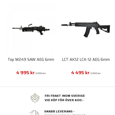
Top M249 SAW AEG 6mm
LCT AK12 LCK-12 AEG 6mm
4 995 kr
4 495 kr
6 995 kr
5 995 kr
FRI FRAKT INOM SVERIGE
VID KÖP FÖR ÖVER 600:-
SNABB LEVERANS -