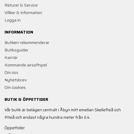
Returer & Service
Villkor & Information
Logga in
INFORMATION
Butiken rekommenderar
Butiksguider
Karriär
Kommande airsoftspel
Om oss
Nyhetsbrev
Om cookies
BUTIK & ÖPPETTIDER
Vår butik är belägen centralt i Åbyn mitt emellan Skellefteå och
Piteå och endast några hundra meter från E4.
Öppettider