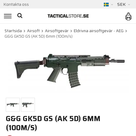
Kontakta oss
SEK
Startsida
Airsoft
Airsoftgevär
Eldrivna airsoftgevär - AEG
G&G GK5D GS (AK 5D) 6mm (100m/s)
G&G GK5D GS (AK 5D) 6MM
(100M/S)