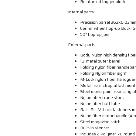
Reinforced trigger block
Internal parts:
Precision barrel 363x6.03mm 
Center wheel hop-up block (G
50° hop-up joint
External parts:
Body Nylon high density fibe
13' metal outer barrel
Folding nylon fiber handlebar
Folding Nylon fiber sight
M-Lock nylon fiber handguar
Metal front strap attachment
Steel mono-point rear sling 
Nylon fiber crane stock
Nylon fiber butt tube
Rails Ris M-Lock fasteners in
Nylon fiber motor handle (4 r
Steel magazine catch
Built-in silencer
Includes 2 Polymer 70 round