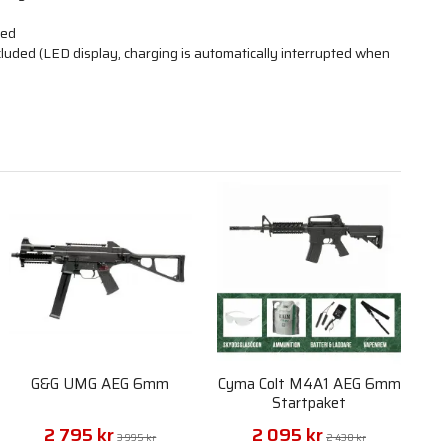
ded
luded (LED display, charging is automatically interrupted when
G&G UMG AEG 6mm
Cyma Colt M4A1 AEG 6mm
Startpaket
2 795 kr
2 095 kr
3 995 kr
2 430 kr