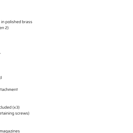
in polished brass
en 2)
r
d
attachment
cluded (x3)
etaining screws)
 magazines