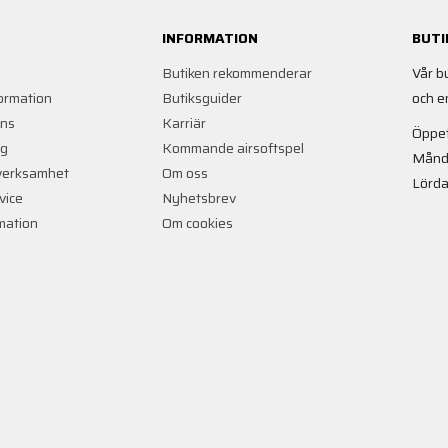
INFORMATION
BUTI
Butiken rekommenderar
Vår b
ormation
Butiksguider
och e
ans
Karriär
Öppet
ng
Kommande airsoftspel
Månd
verksamhet
Om oss
Lörda
vice
Nyhetsbrev
rmation
Om cookies