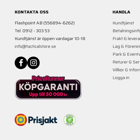
KONTAKTA OSS
HANDLA
Flashpoint AB (556894-6262)
Kundtjänst
Tel. 0912 - 303 53
Betalningsinf
Kundtjänst är öppen vardagar 10-18
Frakt & lever
info@tacticalstore.se
Lag & Föreni
Park & Event
Returer & Ser
Villkor & Info
Logga in