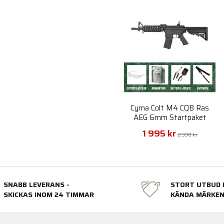
Cyma Colt M4 CQB Ras
AEG 6mm Startpaket
1 995 kr
2 330 kr
SNABB LEVERANS -
STORT UTBUD 
SKICKAS INOM 24 TIMMAR
KÄNDA MÄRKE