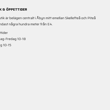
K & ÖPPETTIDER
utik är belägen centralt i Åbyn mitt emellan Skellefteå och Piteå
ndast några hundra meter från E4.
tider
ag-Fredag 10-18
g 10-15