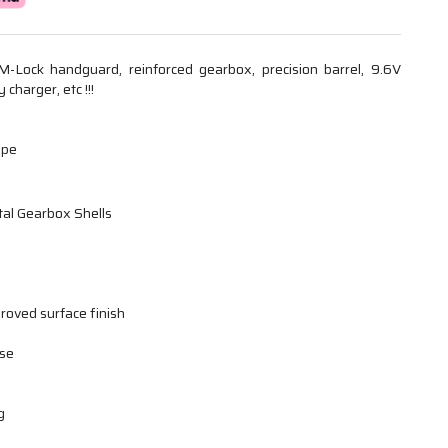
M-Lock handguard, reinforced gearbox, precision barrel, 9.6V
charger, etc !!!
ope
tal Gearbox Shells
roved surface finish
ase
g