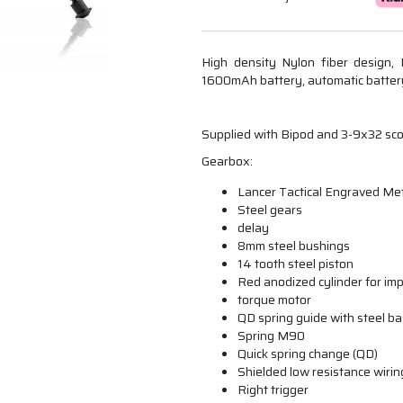
High density Nylon fiber design, 
1600mAh battery, automatic battery 
Supplied with Bipod and 3-9x32 sc
Gearbox:
Lancer Tactical Engraved Me
Steel gears
delay
8mm steel bushings
14 tooth steel piston
Red anodized cylinder for imp
torque motor
QD spring guide with steel b
Spring M90
Quick spring change (QD)
Shielded low resistance wirin
Right trigger