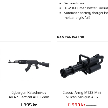
Semi-auto only
9.6V 1600mAh battery inclu
Automatic battery charger inc
the battery is full)
KAMPANJVAROR
Cybergun Kalashnikov
Classic Army M133 Mini
AK47 Tactical AEG 6mm
Vulcan Minigun AEG
1 895 kr
11 990 kr
19 990 kr