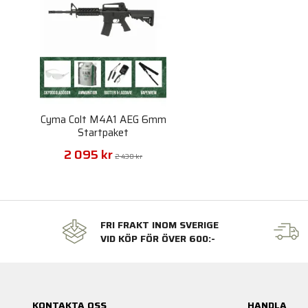
Cyma Colt M4A1 AEG 6mm
Startpaket
2 095 kr
2 430 kr
FRI FRAKT INOM SVERIGE
VID KÖP FÖR ÖVER 600:-
KONTAKTA OSS
HANDLA