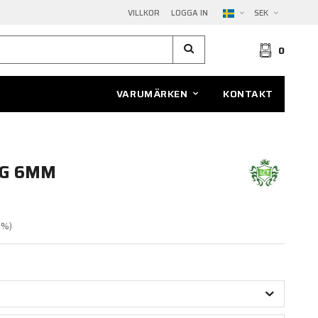
VILLKOR
LOGGA IN
SEK
0
VARUMÄRKEN
KONTAKT
EG 6MM
5
%)