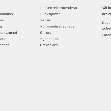
Butiken rekommenderar
Vår b
ormation
Butiksguider
och e
ans
Karriär
Öppet
ng
Kommande airsoftspel
Månd
verksamhet
Om oss
Lörda
vice
Nyhetsbrev
rmation
Om cookies