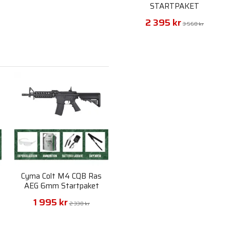
STARTPAKET
2 395 kr
3 560 kr
Cyma Colt M4 CQB Ras
AEG 6mm Startpaket
1 995 kr
2 330 kr