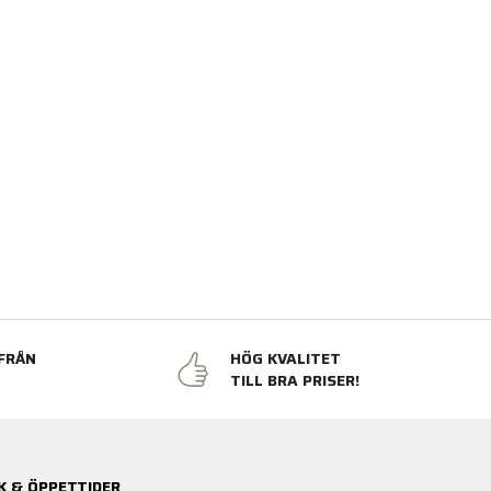
FRÅN
HÖG KVALITET
N
TILL BRA PRISER!
K & ÖPPETTIDER