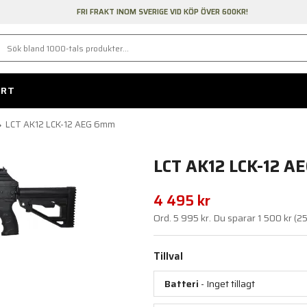
FRI FRAKT INOM SVERIGE VID KÖP ÖVER 600KR!
ORT
LCT AK12 LCK-12 AEG 6mm
LCT AK12 LCK-12 A
4 495 kr
Ord.
5 995 kr
. Du sparar
1 500 kr
(
2
Tillval
Batteri
- Inget tillagt