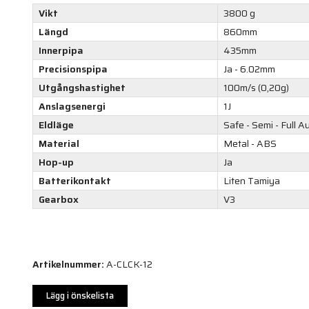
Vikt
3800 g
Längd
860mm
Innerpipa
435mm
Precisionspipa
Ja - 6.02mm
Utgångshastighet
100m/s (0,20g)
Anslagsenergi
1J
Eldläge
Safe - Semi - Full A
Material
Metal - ABS
Hop-up
Ja
Batterikontakt
Liten Tamiya
Gearbox
V3
Artikelnummer:
A-CLCK-12
Lägg i önskelista