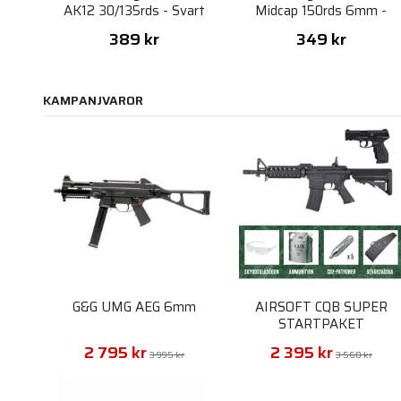
AK12 30/135rds - Svart
Midcap 150rds 6mm -
Svart
389 kr
349 kr
KAMPANJVAROR
G&G UMG AEG 6mm
AIRSOFT CQB SUPER
STARTPAKET
2 795 kr
2 395 kr
3 995 kr
3 560 kr