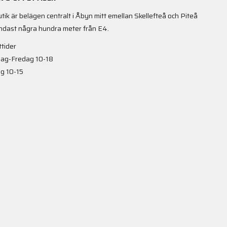
utik är belägen centralt i Åbyn mitt emellan Skellefteå och Piteå
ndast några hundra meter från E4.
tider
ag-Fredag 10-18
g 10-15