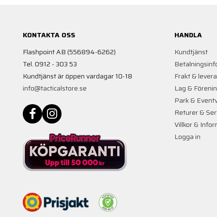
KONTAKTA OSS
HANDLA
Flashpoint AB (556894-6262)
Kundtjänst
Tel. 0912 - 303 53
Betalningsinf
Kundtjänst är öppen vardagar 10-18
Frakt & lever
info@tacticalstore.se
Lag & Föreni
Park & Event
Returer & Ser
Villkor & Info
Logga in