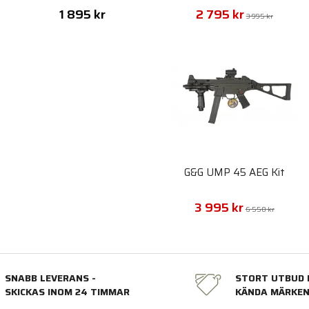
1 895 kr
2 795 kr
3 995 kr
G&G UMP 45 AEG Kit
3 995 kr
6 550 kr
SNABB LEVERANS -
STORT UTBUD 
SKICKAS INOM 24 TIMMAR
KÄNDA MÄRKE