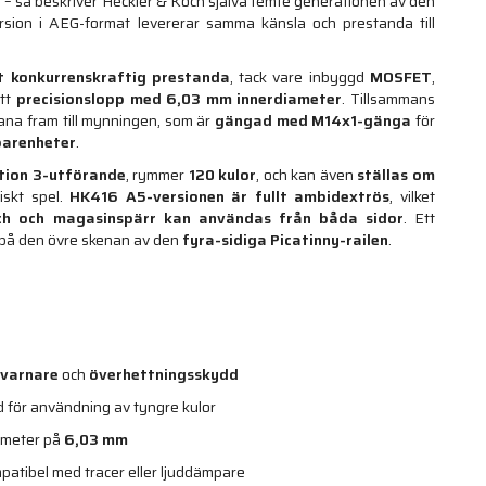
"
– så beskriver Heckler & Koch själva femte generationen av den
sion i AEG-format levererar samma känsla och prestanda till
et konkurrenskraftig prestanda
, tack vare inbyggd
MOSFET
,
tt
precisionslopp med 6,03 mm innerdiameter
. Tillsammans
ana fram till mynningen, som är
gängad med M14x1-gänga
för
parenheter
.
tion 3-utförande
, rymmer
120 kulor
, och kan även
ställas om
iskt spel.
HK416 A5-versionen är fullt ambidextrös
, vilket
atch och magasinspärr kan användas från båda sidor
. Ett
 på den övre skenan av den
fyra-sidiga Picatinny-railen
.
-varnare
och
överhettningsskydd
d för användning av tyngre kulor
ameter på
6,03 mm
patibel med tracer eller ljuddämpare