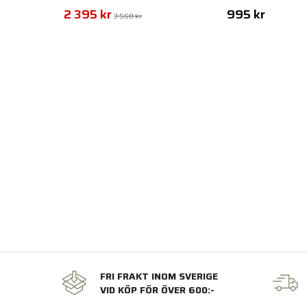
2 395 kr
995 kr
3 560 kr
FRI FRAKT INOM SVERIGE
VID KÖP FÖR ÖVER 600:-