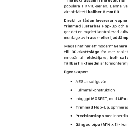
"The next assault rifle evolution
populära HK416-serien. Denna ver
airsoftfältet i
kaliber 6 mm BB
.
Direkt ur lådan levererar vapn
trimmad justerbar Hop-Up
och e
ger det en mycket kontrollerad kulb
montage av
tracer- eller ljuddäm
Magasinet har ett modernt
Genera
till 30-skottsläge
för mer realist
innebär att
eldväljare, bolt c
fällbart riktmedel
är förmonterat
Egenskaper:
AEG airsoftgevär
Fullmetallkonstruktion
Inbyggd
MOSFET
, med
LiPo
Trimmad Hop-Up
, optimera
Precisionslopp
med innerdi
Gängad pipa (M14 x 1)
– kom