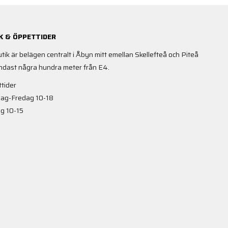
K & ÖPPETTIDER
utik är belägen centralt i Åbyn mitt emellan Skellefteå och Piteå
ndast några hundra meter från E4.
tider
ag-Fredag 10-18
g 10-15