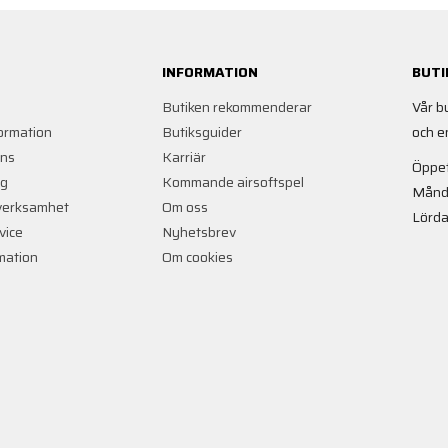
INFORMATION
BUTI
Butiken rekommenderar
Vår b
ormation
Butiksguider
och e
ans
Karriär
Öppet
ng
Kommande airsoftspel
Månd
verksamhet
Om oss
Lörda
vice
Nyhetsbrev
rmation
Om cookies