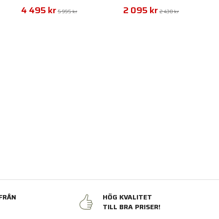
4 495 kr
2 095 kr
5 995 kr
2 430 kr
FRÅN
HÖG KVALITET
N
TILL BRA PRISER!