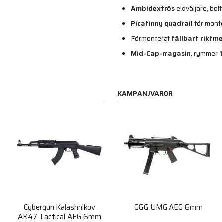
Ambidextrös
eldväljare, bol
Picatinny quadrail
för monte
Förmonterat
fällbart riktm
Mid-Cap-magasin
, rymmer
KAMPANJVAROR
Cybergun Kalashnikov
G&G UMG AEG 6mm
AK47 Tactical AEG 6mm