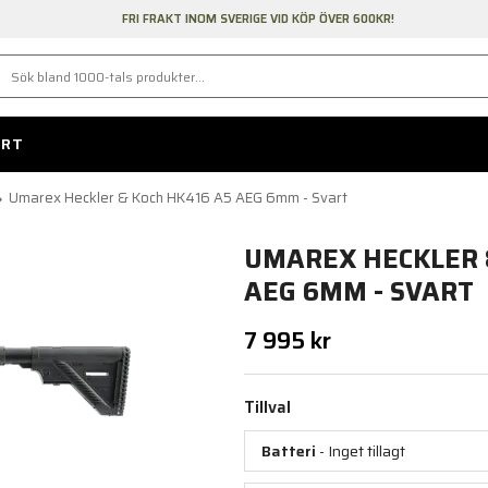
FRI FRAKT INOM SVERIGE VID KÖP ÖVER 600KR!
ORT
Umarex Heckler & Koch HK416 A5 AEG 6mm - Svart
UMAREX HECKLER 
AEG 6MM - SVART
7 995 kr
Tillval
Batteri
- Inget tillagt