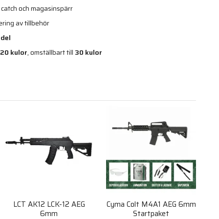
t catch och magasinspärr
ring av tillbehör
edel
120 kulor
, omställbart till
30 kulor
LCT AK12 LCK-12 AEG
Cyma Colt M4A1 AEG 6mm
6mm
Startpaket