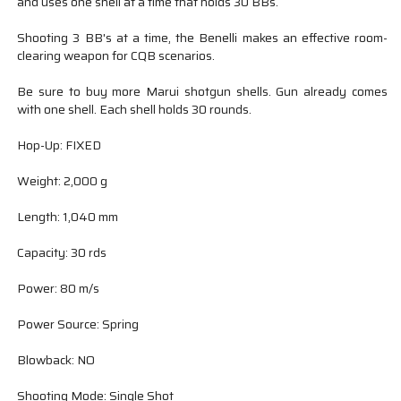
and uses one shell at a time that holds 30 BBs.
Shooting 3 BB's at a time, the Benelli makes an effective room-
clearing weapon for CQB scenarios.
Be sure to buy more Marui shotgun shells. Gun already comes
with one shell. Each shell holds 30 rounds.
Hop-Up: FIXED
Weight: 2,000 g
Length: 1,040 mm
Capacity: 30 rds
Power: 80 m/s
Power Source: Spring
Blowback: NO
Shooting Mode: Single Shot