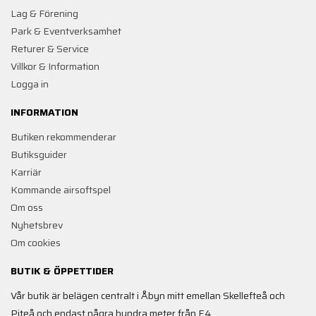
Lag & Förening
Park & Eventverksamhet
Returer & Service
Villkor & Information
Logga in
INFORMATION
Butiken rekommenderar
Butiksguider
Karriär
Kommande airsoftspel
Om oss
Nyhetsbrev
Om cookies
BUTIK & ÖPPETTIDER
Vår butik är belägen centralt i Åbyn mitt emellan Skellefteå och
Piteå och endast några hundra meter från E4.