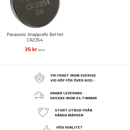
Panasonic Knappcells Batteri
CR2354
35 kr
49 kr
FRI FRAKT INOM SVERIGE
VID KÖP FÖR ÖVER 600:-
SNABB LEVERANS -
SKICKAS INOM 24 TIMMAR
STORT UTBUD FRÅN
KÄNDA MÄRKEN
HÖG KVALITET