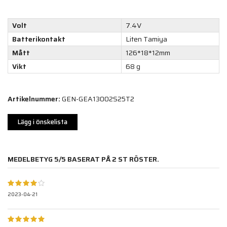
Volt
7.4V
Batterikontakt
Liten Tamiya
Mått
126*18*12mm
Vikt
68 g
Artikelnummer:
GEN-GEA13002S25T2
Lägg i önskelista
MEDELBETYG
5
/5 BASERAT PÅ
2
ST RÖSTER.
2023-04-21