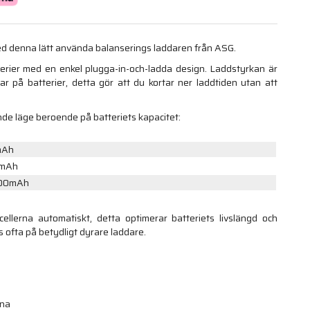
med denna lätt använda balanserings laddaren från ASG.
tterier med en enkel plugga-in-och-ladda design. Laddstyrkan är
kar på batterier, detta gör att du kortar ner laddtiden utan att
de läge beroende på batteriets kapacitet:
0mAh
0mAh
500mAh
ellerna automatiskt, detta optimerar batteriets livslängd och
 ofta på betydligt dyrare laddare.
rna