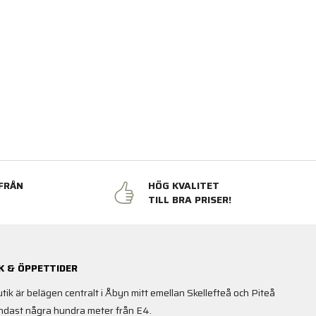
FRÅN
HÖG KVALITET
N
TILL BRA PRISER!
K & ÖPPETTIDER
utik är belägen centralt i Åbyn mitt emellan Skellefteå och Piteå
ndast några hundra meter från E4.