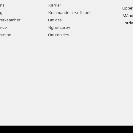
ans
Karriär
Öppet
ng
Kommande airsoftspel
Månd
verksamhet
Om oss
Lörda
vice
Nyhetsbrev
rmation
Om cookies