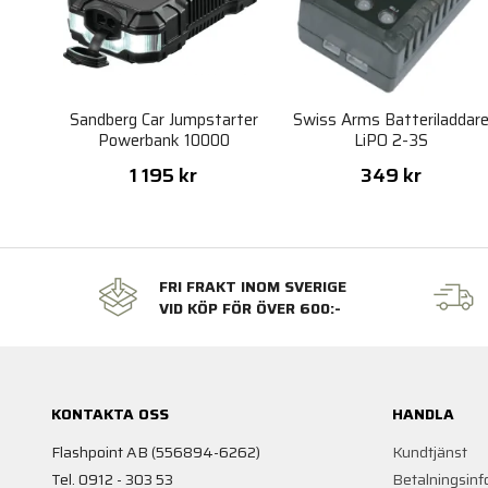
Sandberg Car Jumpstarter
Swiss Arms Batteriladdar
Powerbank 10000
LiPO 2-3S
1 195 kr
349 kr
FRI FRAKT INOM SVERIGE
VID KÖP FÖR ÖVER 600:-
KONTAKTA OSS
HANDLA
Flashpoint AB (556894-6262)
Kundtjänst
Tel. 0912 - 303 53
Betalningsinf