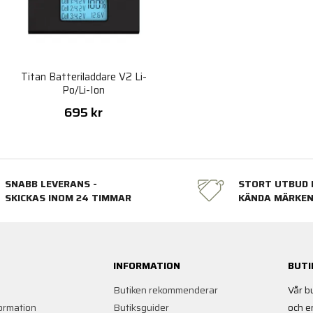
e
Titan Batteriladdare V2 Li-
Po/Li-Ion
695 kr
SNABB LEVERANS -
STORT UTBUD 
SKICKAS INOM 24 TIMMAR
KÄNDA MÄRKE
INFORMATION
BUTI
Butiken rekommenderar
Vår b
ormation
Butiksguider
och e