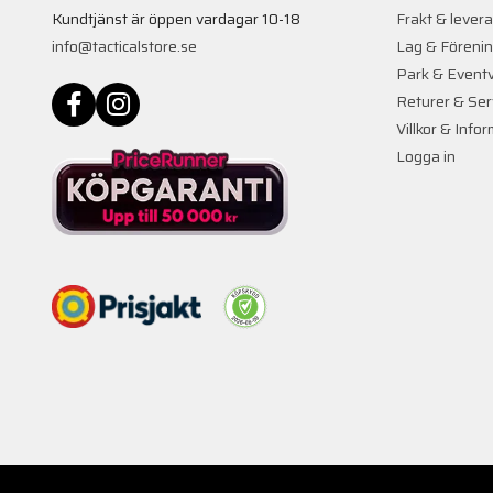
Kundtjänst är öppen vardagar 10-18
Frakt & lever
info@tacticalstore.se
Lag & Föreni
Park & Event
Returer & Ser
Villkor & Info
Logga in