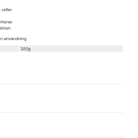
 celler
tterier
nktion
nan användning
320g