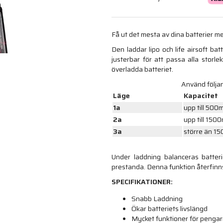
Få ut det mesta av dina batterier 
Den laddar lipo och life airsoft ba
justerbar för att passa alla storle
överladda batteriet.
Använd följan
Läge
Kapacitet
1a
upp till 50
2a
upp till 150
3a
större än 1
Under laddning balanceras batteric
prestanda. Denna funktion återfinns
SPECIFIKATIONER:
Snabb Laddning
Ökar batteriets livslängd
Mycket funktioner för penga