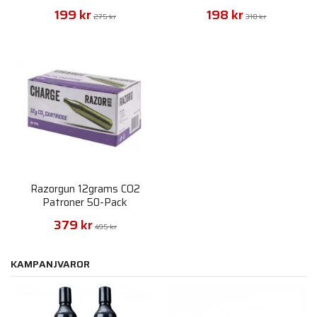
199 kr
198 kr
275 kr
318 kr
Razorgun 12grams CO2
Patroner 50-Pack
379 kr
495 kr
KAMPANJVAROR