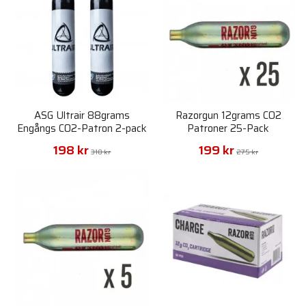
ASG Ultrair 88grams
Razorgun 12grams CO2
Engångs CO2-Patron 2-pack
Patroner 25-Pack
198 kr
199 kr
318 kr
275 kr