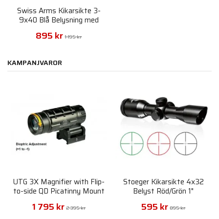
Swiss Arms Kikarsikte 3-
9x40 Blå Belysning med
Ringar
895 kr
1 195 kr
KAMPANJVAROR
UTG 3X Magnifier with Flip-
Stoeger Kikarsikte 4x32
to-side QD Picatinny Mount
Belyst Röd/Grön 1"
1 795 kr
595 kr
2 395 kr
895 kr