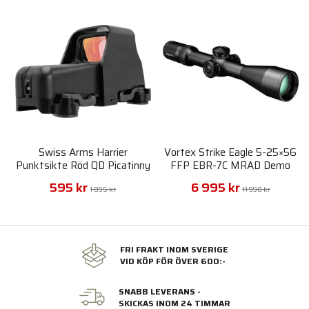
Swiss Arms Harrier
Vortex Strike Eagle 5-25×56
Punktsikte Röd QD Picatinny
FFP EBR-7C MRAD Demo
595 kr
6 995 kr
1 095 kr
11 990 kr
FRI FRAKT INOM SVERIGE
VID KÖP FÖR ÖVER 600:-
SNABB LEVERANS -
SKICKAS INOM 24 TIMMAR