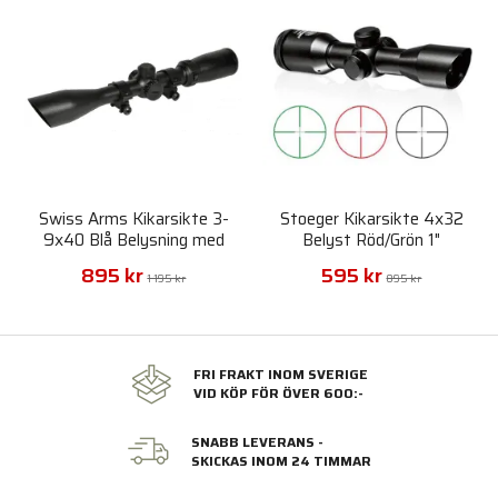
Swiss Arms Kikarsikte 3-
Stoeger Kikarsikte 4x32
9x40 Blå Belysning med
Belyst Röd/Grön 1"
Ringar
895 kr
595 kr
1 195 kr
895 kr
FRI FRAKT INOM SVERIGE
VID KÖP FÖR ÖVER 600:-
SNABB LEVERANS -
SKICKAS INOM 24 TIMMAR