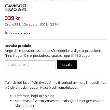
339 kr
Ord.
439 kr
. Du sparar
100 kr
(
23
%)
Finns ej i lagret
Bevaka produkt
Ange din e-postadress nedan så meddelar vi dig när produkten
finns i lager! Din e-postadress sparas i upp till 180 dagar.
Bevaka
Taktisk röd laser från Swiss Arms tillverkad av metall, modell med
två olika tryckknappar. Klassik och remotekabel.
Justerbar i höjd-och sidled
Monteras på 21mm Weaver/Picatinny rail eller gevärspipa
(via adapter)