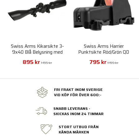
Swiss Arms Kikarsikte 3-
Swiss Arms Harrier
9x40 Blå Belysning med
Punktsikte Röd/Grön QD
Ringar
Picatinny
895 kr
795 kr
1 195 kr
1 195 kr
FRI FRAKT INOM SVERIGE
VID KÖP FÖR ÖVER 600:-
SNABB LEVERANS -
SKICKAS INOM 24 TIMMAR
STORT UTBUD FRÅN
KÄNDA MÄRKEN