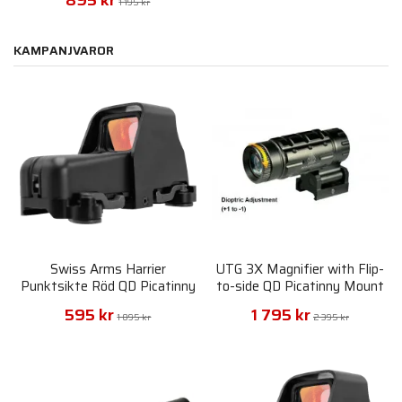
895 kr
1 195 kr
KAMPANJVAROR
Swiss Arms Harrier
UTG 3X Magnifier with Flip-
Punktsikte Röd QD Picatinny
to-side QD Picatinny Mount
595 kr
1 795 kr
1 095 kr
2 395 kr