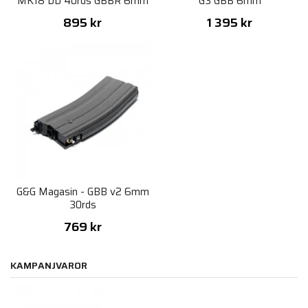
MK18 DD 40rds GBBR 6mm
G3 GBB 6mm
895 kr
1 395 kr
G&G Magasin - GBB v2 6mm
30rds
769 kr
KAMPANJVAROR