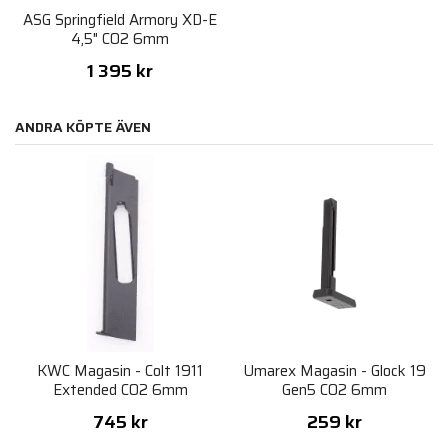
ASG Springfield Armory XD-E
4,5" CO2 6mm
1 395 kr
ANDRA KÖPTE ÄVEN
KWC Magasin - Colt 1911
Umarex Magasin - Glock 19
Extended CO2 6mm
Gen5 CO2 6mm
745 kr
259 kr