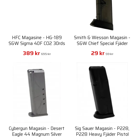
HFC Magasine - HG-189
Smith & Wesson Magasin -
S&W Sigma 40F CO2 30rds
S&W Chief Special Fjäder
Pistol 6mm
389 kr
29 kr
695 kr
59 kr
Cybergun Magasin - Desert
Sig Sauer Magasin - P228,
Eagle 44 Magnum Silver
P228 Heavy Fjäder Pistol