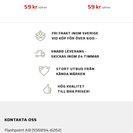
Fjäderdriven Pistol 6mm
6mm
59 kr
59 kr
129 kr
129 kr
FRI FRAKT INOM SVERIGE
VID KÖP FÖR ÖVER 600:-
SNABB LEVERANS -
SKICKAS INOM 24 TIMMAR
STORT UTBUD FRÅN
KÄNDA MÄRKEN
HÖG KVALITET
TILL BRA PRISER!
KONTAKTA OSS
Flashpoint AB (556894-6262)