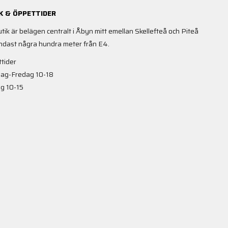
K & ÖPPETTIDER
utik är belägen centralt i Åbyn mitt emellan Skellefteå och Piteå
ndast några hundra meter från E4.
tider
ag-Fredag 10-18
g 10-15