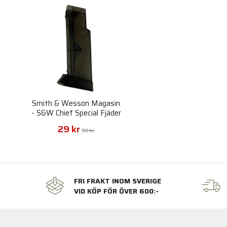
Smith & Wesson Magasin
- S&W Chief Special Fjäder
Pistol 6mm
29 kr
59 kr
FRI FRAKT INOM SVERIGE
VID KÖP FÖR ÖVER 600:-