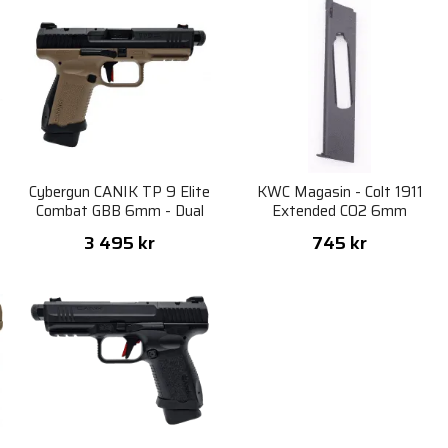
e
Cybergun CANIK TP 9 Elite
KWC Magasin - Colt 1911
Combat GBB 6mm - Dual
Extended CO2 6mm
Tone Collector Edition
3 495 kr
745 kr