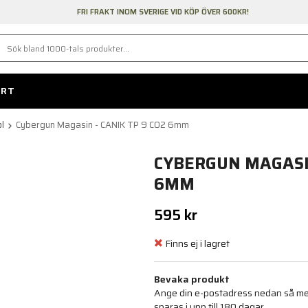
FRI FRAKT INOM SVERIGE VID KÖP ÖVER 600KR!
ORT
ol
Cybergun Magasin - CANIK TP 9 CO2 6mm
CYBERGUN MAGASIN
6MM
595 kr
Finns ej i lagret
Bevaka produkt
Ange din e-postadress nedan så medd
sparas i upp till 180 dagar.