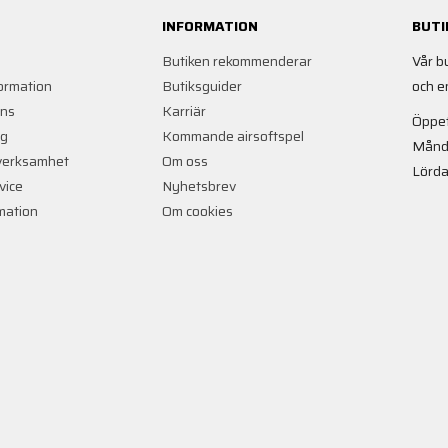
INFORMATION
BUTI
Butiken rekommenderar
Vår b
ormation
Butiksguider
och e
ans
Karriär
Öppet
ng
Kommande airsoftspel
Månd
verksamhet
Om oss
Lörda
vice
Nyhetsbrev
rmation
Om cookies