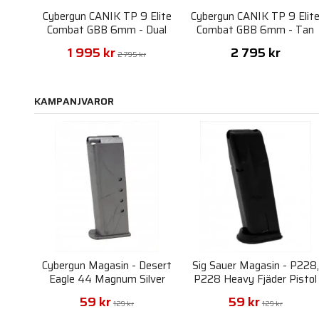
Cybergun CANIK TP 9 Elite
Cybergun CANIK TP 9 Elit
Combat GBB 6mm - Dual
Combat GBB 6mm - Tan
Tone
1 995 kr
2 795 kr
2 795 kr
KAMPANJVAROR
Cybergun Magasin - Desert
Sig Sauer Magasin - P228,
Eagle 44 Magnum Silver
P228 Heavy Fjäder Pistol
Fjäderdriven Pistol 6mm
6mm
59 kr
59 kr
129 kr
129 kr