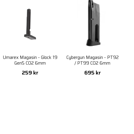
Umarex Magasin - Glock 19
Cybergun Magasin - PT92
Gen5 CO2 6mm
/ PT99 CO2 6mm
Blowback, Semi & Fullauto
259 kr
695 kr