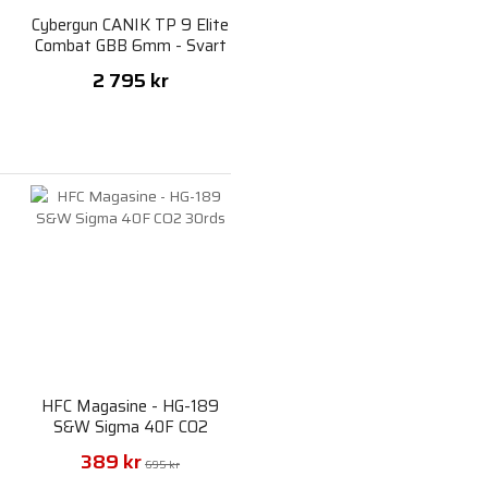
e
Cybergun CANIK TP 9 Elite
Combat GBB 6mm - Svart
2 795 kr
HFC Magasine - HG-189
S&W Sigma 40F CO2
30rds
389 kr
695 kr