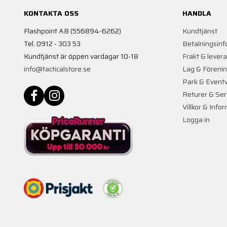
KONTAKTA OSS
HANDLA
Flashpoint AB (556894-6262)
Kundtjänst
Tel. 0912 - 303 53
Betalningsinf
Kundtjänst är öppen vardagar 10-18
Frakt & lever
info@tacticalstore.se
Lag & Föreni
Park & Event
Returer & Ser
Villkor & Info
Logga in