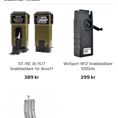
101 INC JA-1517
WoSport M12 Snabbladdare
Snabbladdare för Airsoft
1000rds
389 kr
399 kr