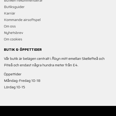
Butiken rekommenderar
Butiksguider
Karriär
Kommande airsoftspel
Om oss
Nyhetsbrev
Om cookies
BUTIK & ÖPPETTIDER
Vår butik är belägen centralt i Åbyn mitt emellan Skellefteå och
Piteå och endast några hundra meter från E4.
Öppettider
Måndag-Fredag 10-18
Lördag 10-15