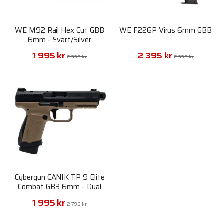
WE M92 Rail Hex Cut GBB
WE F226P Virus 6mm GBB
6mm - Svart/Silver
1 995 kr
2 395 kr
2 395 kr
2 995 kr
Cybergun CANIK TP 9 Elite
Combat GBB 6mm - Dual
Tone
1 995 kr
2 795 kr