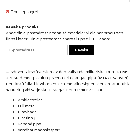
Finns ej i lagret
Bevaka produkt
Ange din e-postadress nedan så meddelar vi dig när produkten
finns i lager! Din e-postadress sparas i upp till 180 dagar.
Bevaka
Gasdriven airsoftversion av den välkända militäriska Beretta M9.
Utrustad med picatinny-skena och gängad pipa (M14x1 vänster).
Den kraftfulla blowbacken och metalldesignen ger en autentisk
hantering vid varje skott. Magasinet rymmer 23 skott.
Ambidextriös
Full metall
Blowback
Picatinny
Gängad pipa
Vändbar magasinspärr