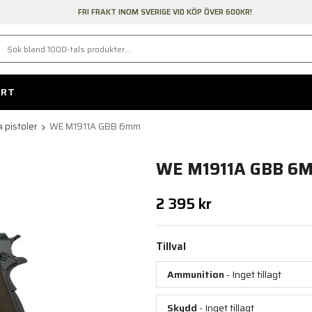
FRI FRAKT INOM SVERIGE VID KÖP ÖVER 600KR!
ORT
 pistoler
WE M1911A GBB 6mm
WE M1911A GBB 6
2 395 kr
Tillval
Ammunition
- Inget tillagt
Skydd
- Inget tillagt