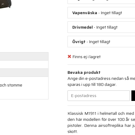
Vapenväska
- Inget tillagt
Drivmedel
- Inget tillagt
Övrigt
- Inget tillagt
Finns ej i lagret
Bevaka produkt
Ange din e-postadress nedan så medd
sparas i upp till 180 dagar.
l och stomme
Klassisk M1911 i helmetall och m
den här modellen för över 100 år sed
pistoler. Denna airsoftreplika ha
skott.