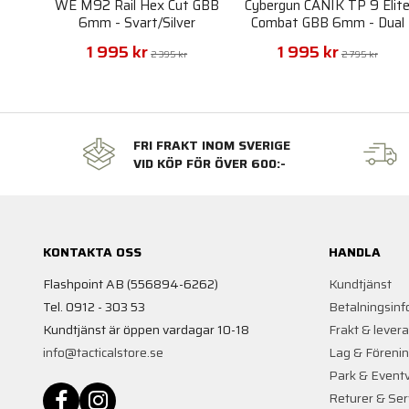
WE M92 Rail Hex Cut GBB
Cybergun CANIK TP 9 Elit
6mm - Svart/Silver
Combat GBB 6mm - Dual
Tone
1 995 kr
1 995 kr
2 395 kr
2 795 kr
FRI FRAKT INOM SVERIGE
VID KÖP FÖR ÖVER 600:-
KONTAKTA OSS
HANDLA
Flashpoint AB (556894-6262)
Kundtjänst
Tel. 0912 - 303 53
Betalningsinf
Kundtjänst är öppen vardagar 10-18
Frakt & lever
info@tacticalstore.se
Lag & Föreni
Park & Event
Returer & Ser