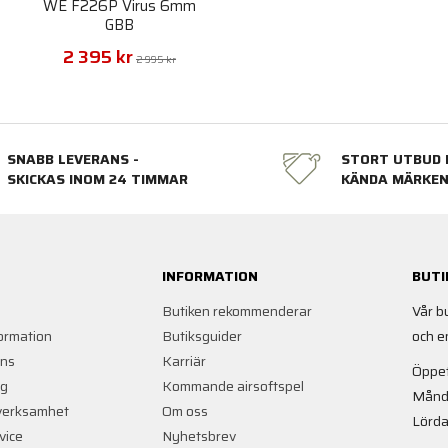
e
WE F226P Virus 6mm
GBB
2 395 kr
2 995 kr
SNABB LEVERANS -
STORT UTBUD 
SKICKAS INOM 24 TIMMAR
KÄNDA MÄRKE
INFORMATION
BUTI
Butiken rekommenderar
Vår b
ormation
Butiksguider
och e
ans
Karriär
Öppet
ng
Kommande airsoftspel
Månd
verksamhet
Om oss
Lörda
vice
Nyhetsbrev