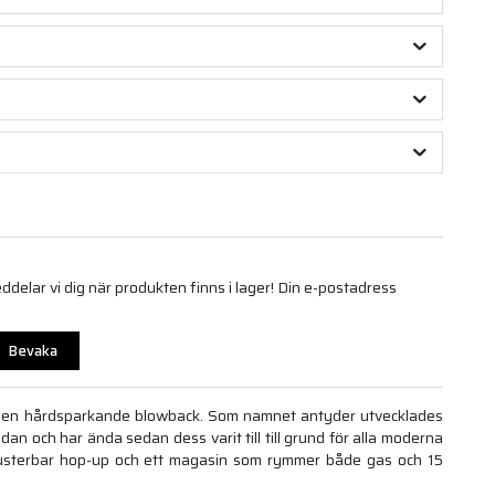
elar vi dig när produkten finns i lager! Din e-postadress
Bevaka
ed en hårdsparkande blowback. Som namnet antyder utvecklades
an och har ända sedan dess varit till till grund för alla moderna
r justerbar hop-up och ett magasin som rymmer både gas och 15