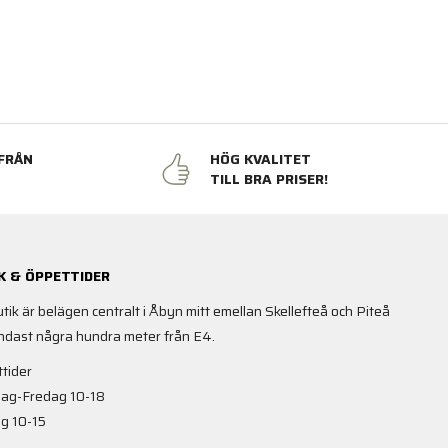
FRÅN
HÖG KVALITET
N
TILL BRA PRISER!
K & ÖPPETTIDER
utik är belägen centralt i Åbyn mitt emellan Skellefteå och Piteå
ndast några hundra meter från E4.
tider
ag-Fredag 10-18
g 10-15