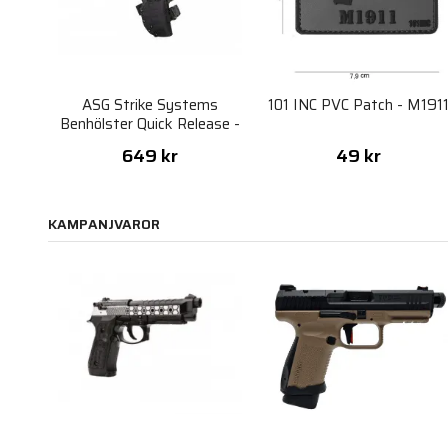
ASG Strike Systems
101 INC PVC Patch - M191
Benhölster Quick Release -
Svart
649 kr
49 kr
KAMPANJVAROR