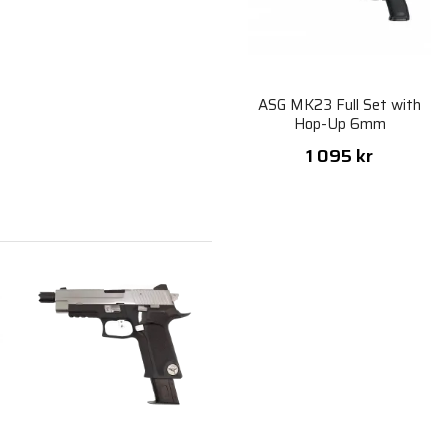
1
ASG MK23 Full Set with
Hop-Up 6mm
1 095 kr