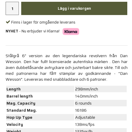
Lägg i varukorgen
Finns i lager för omgående leverans
NYHET
- Nu erbjuder vi Klarna!
Stålgrå 6" version av den legendariska revolvern från Dan
Wesson. Den har fullt licensierade autentiska märken . Den har
även dubbellåsande avtryckare och justerbart bakre sikte. Till och
med patronerna har fått stämplar av godkännande - "Dan
Wesson". Levereras med snabbladdare och 6 patroner.
Length
298mm/inch
Barrel length
140mm/inch
Mag. Capacity
6 rounds
Standard Mag.
16186
Hop Up Type
Adjustable
Velocity
138ms/fps
Weight
1225gr/lb