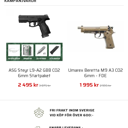
KAMPANJVAROR
ASG Steyr L9-A2 GBB CO2
Umarex Beretta M9 A3 CO2
6mm Startpaket
6mm - FDE
2 495 kr
1 995 kr
3 075 kr
2 995 kr
FRI FRAKT INOM SVERIGE
VID KÖP FÖR ÖVER 600:-
SNABB LEVERANS -