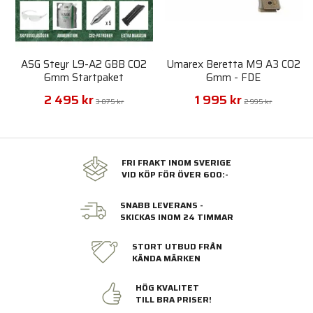
ASG Steyr L9-A2 GBB CO2
Umarex Beretta M9 A3 CO2
6mm Startpaket
6mm - FDE
2 495 kr
1 995 kr
3 075 kr
2 995 kr
FRI FRAKT INOM SVERIGE
VID KÖP FÖR ÖVER 600:-
SNABB LEVERANS -
SKICKAS INOM 24 TIMMAR
STORT UTBUD FRÅN
KÄNDA MÄRKEN
HÖG KVALITET
TILL BRA PRISER!