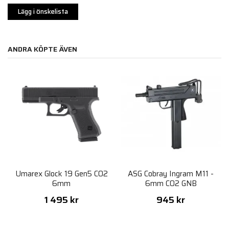
Lägg i önskelista
ANDRA KÖPTE ÄVEN
Umarex Glock 19 Gen5 CO2
ASG Cobray Ingram M11 -
6mm
6mm CO2 GNB
1 495 kr
945 kr