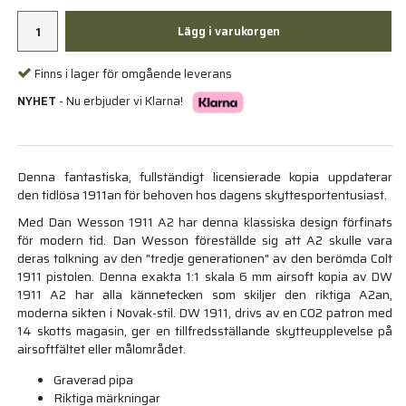
Lägg i varukorgen
Finns i lager för omgående leverans
NYHET
- Nu erbjuder vi Klarna!
Denna fantastiska, fullständigt licensierade kopia uppdaterar
den tidlösa 1911an för behoven hos dagens skyttesportentusiast.
Med Dan Wesson 1911 A2 har denna klassiska design förfinats
för modern tid. Dan Wesson föreställde sig att A2 skulle vara
deras tolkning av den "tredje generationen" av den berömda Colt
1911 pistolen. Denna exakta 1:1 skala 6 mm airsoft kopia av DW
1911 A2 har alla kännetecken som skiljer den riktiga A2an,
moderna sikten i Novak-stil. DW 1911, drivs av en C02 patron med
14 skotts magasin, ger en tillfredsställande skytteupplevelse på
airsoftfältet eller målområdet.
Graverad pipa
Riktiga märkningar