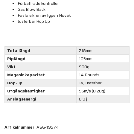
Förbättrade kontroller
Gas Blow Back
Fasta sikten av typen Novak
Justerbar Hop Up
Totallängd
218mm
Piplängd
105mm
Vikt
900g
Magasinkapacitet
14 Rounds
Hop-up
Ja, justerbar
Utgångshastighet
95m/s (0,20g)
Anslagsenergi
0.9 j
Artikelnummer:
ASG-19574