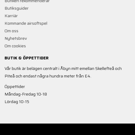
Butiken rekommenderar
Butiksguider
Karriär
Kommande airsoftspel
Om oss
Nyhetsbrev
Om cookies
BUTIK & ÖPPETTIDER
Vår butik är belägen centralt i Åbyn mitt emellan Skellefteå och
Piteå och endast några hundra meter från E4.
Öppettider
Måndag-Fredag 10-18
Lördag 10-15