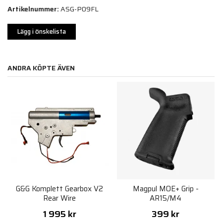
Artikelnummer:
ASG-P09FL
Lägg i önskelista
ANDRA KÖPTE ÄVEN
G&G Komplett Gearbox V2
Magpul MOE+ Grip -
Rear Wire
AR15/M4
1 995 kr
399 kr