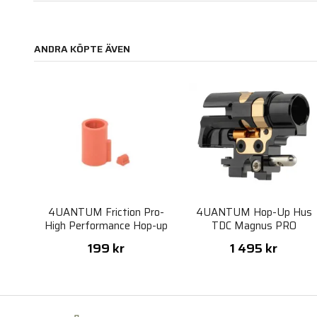
ANDRA KÖPTE ÄVEN
4UANTUM Friction Pro-
4UANTUM Hop-Up Hus
High Performance Hop-up
TDC Magnus PRO
Gummi GBB
1911/2011 TM Hi-Capa
199 kr
1 495 kr