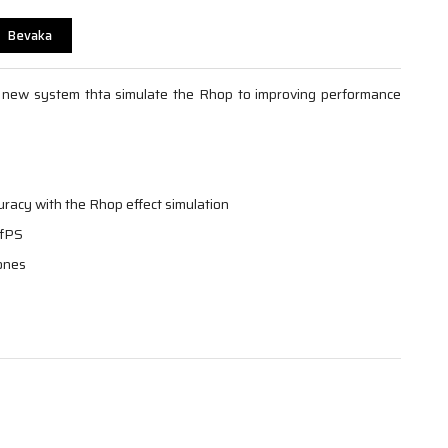
Bevaka
 new system thta simulate the Rhop to improving performance
acy with the Rhop effect simulation
 fPS
lones