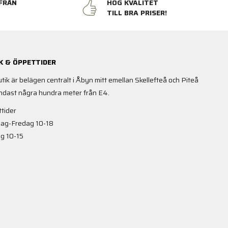
FRÅN
HÖG KVALITET
N
TILL BRA PRISER!
K & ÖPPETTIDER
utik är belägen centralt i Åbyn mitt emellan Skellefteå och Piteå
ndast några hundra meter från E4.
tider
ag-Fredag 10-18
g 10-15