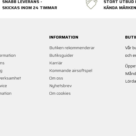
SNABB LEVERANS -
STORT UTBUD 
SKICKAS INOM 24 TIMMAR
KÄNDA MÄRKE
INFORMATION
BUTI
Butiken rekommenderar
Vår b
ormation
Butiksguider
och e
ans
Karriär
Öppet
ng
Kommande airsoftspel
Månd
verksamhet
Om oss
Lörda
vice
Nyhetsbrev
rmation
Om cookies