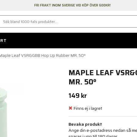
FRI FRAKT INOM SVERIGE VID KÖP ÖVER 600KR!
ORT
Maple Leaf VSR&GBB Hop Up Rubber MR. 50º
MAPLE LEAF VSR&
MR. 50º
149 kr
Finns ej i lagret
Bevaka produkt
Ange din e-postadress nedan så medd
sparas i upp till 180 dagar.