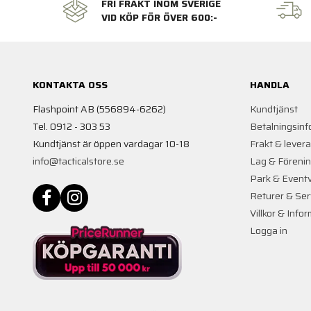
FRI FRAKT INOM SVERIGE
VID KÖP FÖR ÖVER 600:-
KONTAKTA OSS
HANDLA
Flashpoint AB (556894-6262)
Kundtjänst
Tel. 0912 - 303 53
Betalningsinf
Kundtjänst är öppen vardagar 10-18
Frakt & lever
info@tacticalstore.se
Lag & Föreni
Park & Event
Returer & Ser
Villkor & Info
Logga in