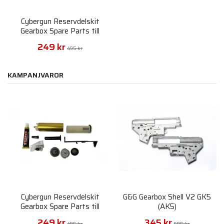
Cybergun Reservdelskit
Gearbox Spare Parts till
Marui
249 kr
495 kr
KAMPANJVAROR
Cybergun Reservdelskit
G&G Gearbox Shell V2 GK5
Gearbox Spare Parts till
(AK5)
Marui
249 kr
345 kr
495 kr
695 kr