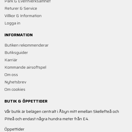
Park & Eventverksamhet
Returer & Service
Villkor & Information
Logga in
INFORMATION
Butiken rekommenderar
Butiksguider
Karriär
Kommande airsoftspel
Om oss
Nyhetsbrev
Om cookies
BUTIK & ÖPPETTIDER
Vår butik är belägen centralt i Åbyn mitt emellan Skellefteå och
Piteå och endast några hundra meter från E4.
Öppettider