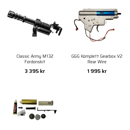
Classic Army M132
G&G Komplett Gearbox V2
Fordonskit
Rear Wire
3 395 kr
1 995 kr