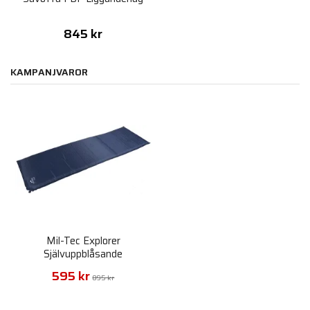
845 kr
KAMPANJVAROR
Mil-Tec Explorer
Självuppblåsande
Liggunderlag Extreme
595 kr
Thermo
895 kr