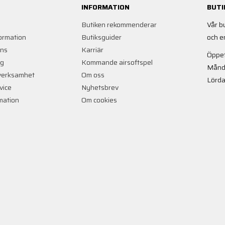
INFORMATION
BUTI
Butiken rekommenderar
Vår b
ormation
Butiksguider
och e
ans
Karriär
Öppet
ng
Kommande airsoftspel
Månd
verksamhet
Om oss
Lörda
vice
Nyhetsbrev
rmation
Om cookies