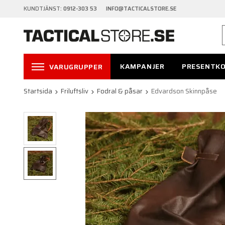
KUNDTJÄNST:
0912-303 53 INFO@TACTICALSTORE.SE
KAMPANJER
PRESENTK
VARUGRUPPER
Startsida
Friluftsliv
Fodral & påsar
Edvardson Skinnpåse