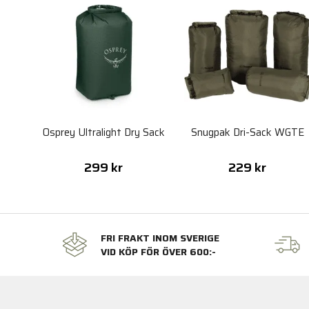
Osprey Ultralight Dry Sack
Snugpak Dri-Sack WGTE
299 kr
229 kr
FRI FRAKT INOM SVERIGE
VID KÖP FÖR ÖVER 600:-