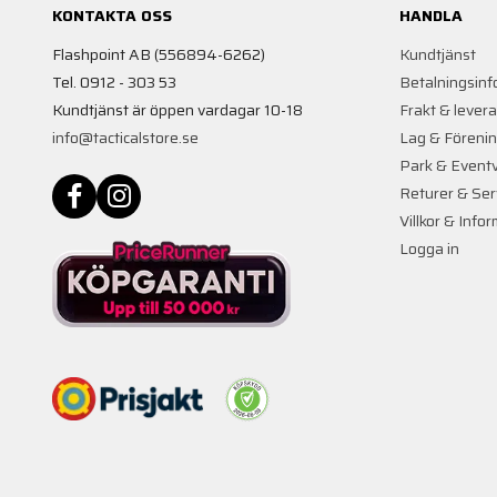
KONTAKTA OSS
HANDLA
Flashpoint AB (556894-6262)
Kundtjänst
Tel. 0912 - 303 53
Betalningsinf
Kundtjänst är öppen vardagar 10-18
Frakt & lever
info@tacticalstore.se
Lag & Föreni
Park & Event
Returer & Ser
Villkor & Info
Logga in