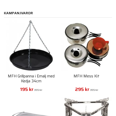
KAMPANJVAROR
MFH Grillpanna i Emalj med
MFH Mess Kit
Kedja 34cm
195 kr
295 kr
395 kr
395 kr