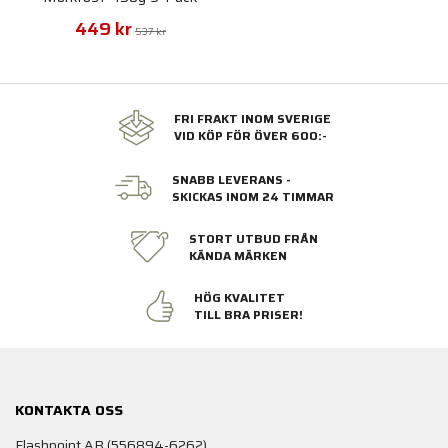
449 kr
537 kr
FRI FRAKT INOM SVERIGE
VID KÖP FÖR ÖVER 600:-
SNABB LEVERANS -
SKICKAS INOM 24 TIMMAR
STORT UTBUD FRÅN
KÄNDA MÄRKEN
HÖG KVALITET
TILL BRA PRISER!
KONTAKTA OSS
Flashpoint AB (556894-6262)