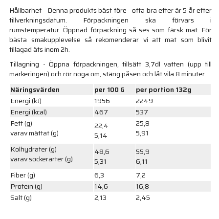
Hållbarhet - Denna produkts bäst före - ofta bra efter är 5 år efter
tillverkningsdatum. Förpackningen ska förvars i
rumstemperatur. Öppnad förpackning så ses som färsk mat. För
bästa smakupplevelse så rekomenderar vi att mat som blivit
tillagad äts inom 2h.
Tillagning - Öppna förpackningen, tillsätt 3,7dl vatten (upp till
markeringen) och rör noga om, stäng påsen och låt vila 8 minuter.
Näringsvärden
per 100 G
per portion 132g
Energi (kJ)
1956
2249
Energi (kcal)
467
537
Fett (g)
25,8
22,4
varav mättat (g)
5,91
5,14
Kolhydrater (g)
48,6
55,9
varav sockerarter (g)
5,31
6,11
Fiber (g)
6,3
7,2
Protein (g)
14,6
16,8
Salt (g)
2,13
2,45