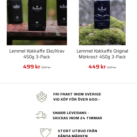
Lemmel Kokkaffe Eko/Krav
Lemmel Kokkaffe Original
450g 3-Pack
Mörkrost 450g 3-Pack
499 kr
449 kr
597 kr
537 kr
FRI FRAKT INOM SVERIGE
VID KÖP FÖR ÖVER 600:-
SNABB LEVERANS -
SKICKAS INOM 24 TIMMAR
STORT UTBUD FRÅN
KÄNDA MÄRKEN