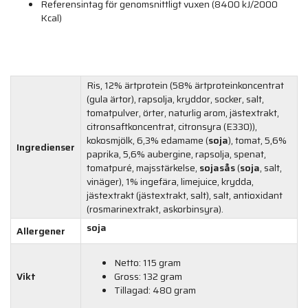
Referensintag för genomsnittligt vuxen (8400 kJ/2000
Kcal)
Ris, 12% ärtprotein (58% ärtproteinkoncentrat
(gula ärtor), rapsolja, kryddor, socker, salt,
tomatpulver, örter, naturlig arom, jästextrakt,
citronsaftkoncentrat, citronsyra (E330)),
kokosmjölk, 6,3% edamame (
soja
), tomat, 5,6%
Ingredienser
paprika, 5,6% aubergine, rapsolja, spenat,
tomatpuré, majsstärkelse,
sojasås
(
soja
, salt,
vinäger), 1% ingefära, limejuice, krydda,
jästextrakt (jästextrakt, salt), salt, antioxidant
(rosmarinextrakt, askorbinsyra).
soja
Allergener
Netto: 115 gram
Vikt
Gross: 132 gram
Tillagad: 480 gram