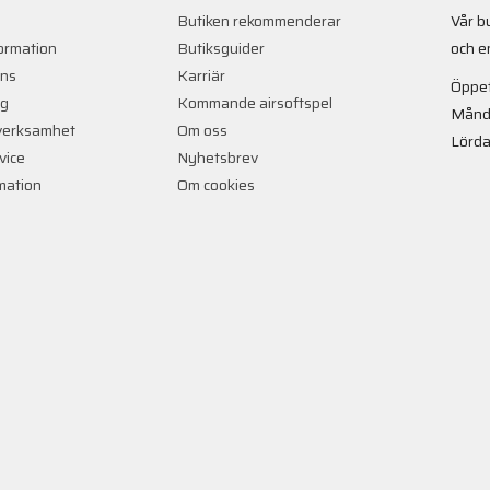
Butiken rekommenderar
Vår b
ormation
Butiksguider
och e
ans
Karriär
Öppet
ng
Kommande airsoftspel
Månd
verksamhet
Om oss
Lörda
vice
Nyhetsbrev
rmation
Om cookies