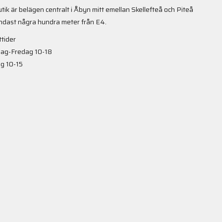
utik är belägen centralt i Åbyn mitt emellan Skellefteå och Piteå
ndast några hundra meter från E4.
tider
ag-Fredag 10-18
g 10-15