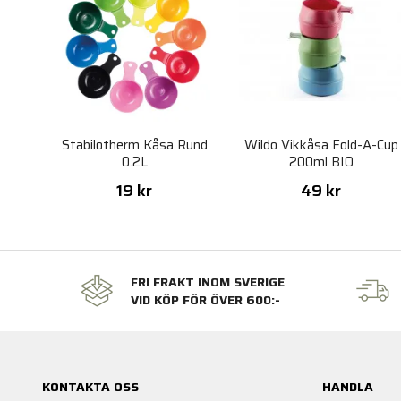
Stabilotherm Kåsa Rund
Wildo Vikkåsa Fold-A-Cup
0.2L
200ml BIO
19 kr
49 kr
FRI FRAKT INOM SVERIGE
VID KÖP FÖR ÖVER 600:-
KONTAKTA OSS
HANDLA