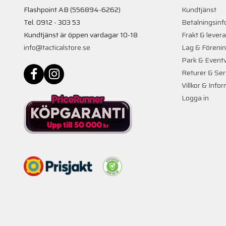
Flashpoint AB (556894-6262)
Kundtjänst
Tel. 0912 - 303 53
Betalningsinf
Kundtjänst är öppen vardagar 10-18
Frakt & lever
info@tacticalstore.se
Lag & Föreni
Park & Event
Returer & Ser
Villkor & Info
Logga in