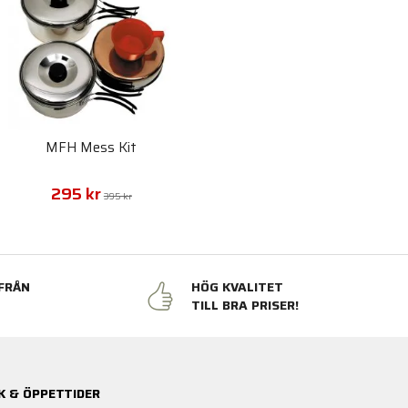
MFH Mess Kit
295 kr
395 kr
FRÅN
HÖG KVALITET
N
TILL BRA PRISER!
K & ÖPPETTIDER