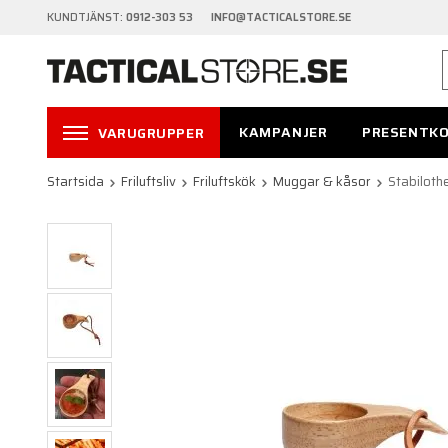
KUNDTJÄNST:
0912-303 53 INFO@TACTICALSTORE.SE
KAMPANJER
PRESENTK
VARUGRUPPER
Startsida
Friluftsliv
Friluftskök
Muggar & kåsor
Stabiloth