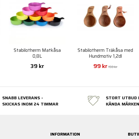
Stabilotherm Matkåsa
Stabilotherm Träkåsa med
0,8L
Hundmotiv 1,2dl
39 kr
99 kr
159 kr
SNABB LEVERANS -
STORT UTBUD 
SKICKAS INOM 24 TIMMAR
KÄNDA MÄRKE
INFORMATION
BUTI