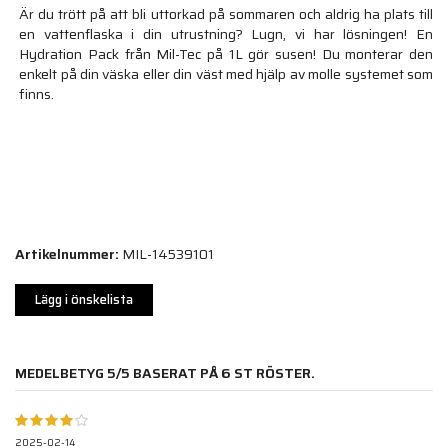
Är du trött på att bli uttorkad på sommaren och aldrig ha plats till
en vattenflaska i din utrustning? Lugn, vi har lösningen! En
Hydration Pack från Mil-Tec på 1L gör susen! Du monterar den
enkelt på din väska eller din väst med hjälp av molle systemet som
finns.
Artikelnummer:
MIL-14539101
Lägg i önskelista
MEDELBETYG
5
/5 BASERAT PÅ
6
ST RÖSTER.
2025-02-14