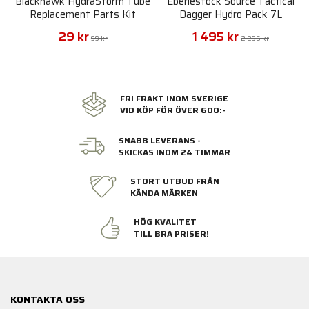
Blackhawk HydraStorm Tube
Eberlestock Source Tactical
Replacement Parts Kit
Dagger Hydro Pack 7L
29 kr
1 495 kr
99 kr
2 295 kr
FRI FRAKT INOM SVERIGE
VID KÖP FÖR ÖVER 600:-
SNABB LEVERANS -
SKICKAS INOM 24 TIMMAR
STORT UTBUD FRÅN
KÄNDA MÄRKEN
HÖG KVALITET
TILL BRA PRISER!
KONTAKTA OSS