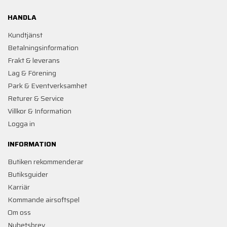
HANDLA
Kundtjänst
Betalningsinformation
Frakt & leverans
Lag & Förening
Park & Eventverksamhet
Returer & Service
Villkor & Information
Logga in
INFORMATION
Butiken rekommenderar
Butiksguider
Karriär
Kommande airsoftspel
Om oss
Nyhetsbrev