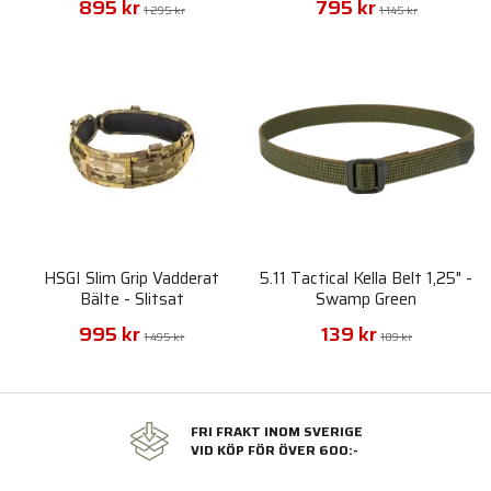
895 kr
795 kr
1 295 kr
1 145 kr
HSGI Slim Grip Vadderat
5.11 Tactical Kella Belt 1,25" -
Bälte - Slitsat
Swamp Green
995 kr
139 kr
1 495 kr
189 kr
FRI FRAKT INOM SVERIGE
VID KÖP FÖR ÖVER 600:-