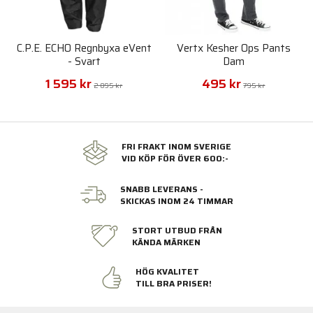
C.P.E. ECHO Regnbyxa eVent
Vertx Kesher Ops Pants
- Svart
Dam
1 595 kr
495 kr
2 095 kr
795 kr
FRI FRAKT INOM SVERIGE
VID KÖP FÖR ÖVER 600:-
SNABB LEVERANS -
SKICKAS INOM 24 TIMMAR
STORT UTBUD FRÅN
KÄNDA MÄRKEN
HÖG KVALITET
TILL BRA PRISER!