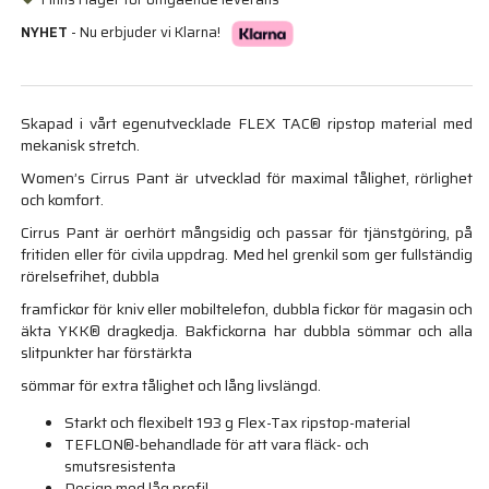
NYHET
- Nu erbjuder vi Klarna!
Skapad i vårt egenutvecklade FLEX TAC® ripstop material med
mekanisk stretch.
Women’s Cirrus Pant är utvecklad för maximal tålighet, rörlighet
och komfort.
Cirrus Pant är oerhört mångsidig och passar för tjänstgöring, på
fritiden eller för civila uppdrag. Med hel grenkil som ger fullständig
rörelsefrihet, dubbla
framfickor för kniv eller mobiltelefon, dubbla fickor för magasin och
äkta YKK® dragkedja. Bakfickorna har dubbla sömmar och alla
slitpunkter har förstärkta
sömmar för extra tålighet och lång livslängd.
Starkt och flexibelt 193 g Flex-Tax ripstop-material
TEFLON®-behandlade för att vara fläck- och
smutsresistenta
Design med låg profil