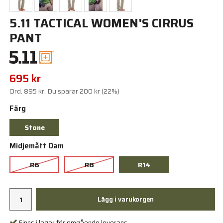
5.11 TACTICAL WOMEN'S CIRRUS
PANT
695 kr
Ord.
895 kr
. Du sparar
200 kr
(
22
%)
Färg
Stone
Midjemått Dam
R6
R8
R14
Lägg i varukorgen
Finns i lager för omgående leverans