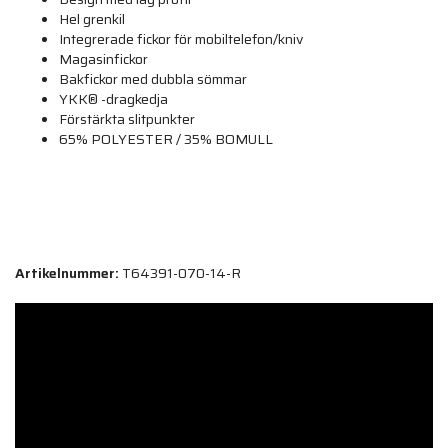
Hel grenkil
Integrerade fickor för mobiltelefon/kniv
Magasinfickor
Bakfickor med dubbla sömmar
YKK® -dragkedja
Förstärkta slitpunkter
65% POLYESTER / 35% BOMULL
Artikelnummer:
T64391-070-14-R