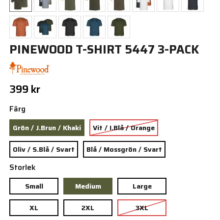
PINEWOOD T-SHIRT 5447 3-PACK
399 kr
Färg
Grön / J.Brun / Khaki
Vit / I.Blå / Orange
Oliv / S.Blå / Svart
Blå / Mossgrön / Svart
Storlek
Small
Medium
Large
XL
2XL
3XL