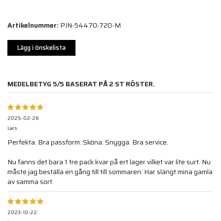
Artikelnummer:
PIN-54470-720-M
Lägg i önskelista
MEDELBETYG
5
/5 BASERAT PÅ
2
ST RÖSTER.
2025-02-28
Lars
Perfekta. Bra passform. Sköna. Snygga. Bra service.
Nu fanns det bara 1 tre pack kvar på ert lager vilket var lite surt. Nu
måste jag beställa en gång till till sommaren. Har slängt mina gamla
av samma sort.
2023-10-22