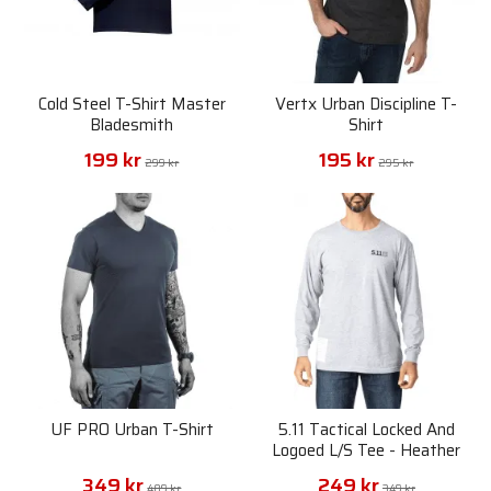
Cold Steel T-Shirt Master
Vertx Urban Discipline T-
Bladesmith
Shirt
199 kr
195 kr
299 kr
295 kr
UF PRO Urban T-Shirt
5.11 Tactical Locked And
Logoed L/S Tee - Heather
Grey
349 kr
249 kr
489 kr
349 kr