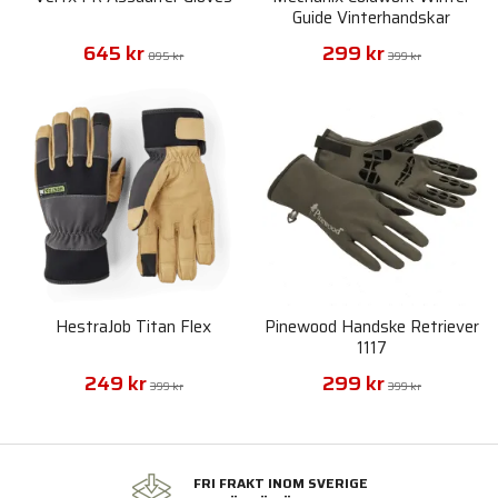
Guide Vinterhandskar
645 kr
299 kr
895 kr
399 kr
HestraJob Titan Flex
Pinewood Handske Retriever
1117
249 kr
299 kr
399 kr
399 kr
FRI FRAKT INOM SVERIGE