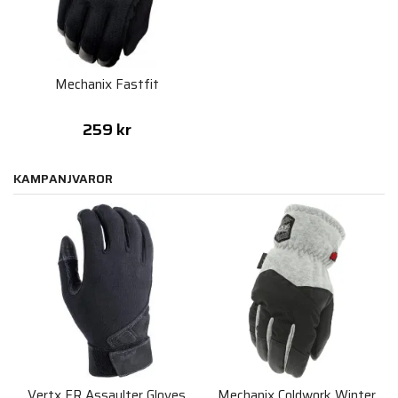
Mechanix Fastfit
259 kr
KAMPANJVAROR
Vertx FR Assaulter Gloves
Mechanix Coldwork Winter