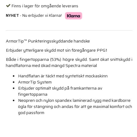
Finns i lager för omgående leverans
NYHET
- Nu erbjuder vi Klarna!
ArmorTip™ Punkteringsskyddande handske
Erbjuder ytterligare skydd mot sin föregångare PPG1
Både i fingertopparna (53%) högre skydd. Samt ökat snittskydd i
handflatorna med ökad mängd Spectra material
Handflatan är täckt med syntetiskt mockaskinn
ArmorTip System
Erbjuder optimalt skydd på framkanterna av
fingertopparna
Neopren och nylon spandex laminerad rygg med kardborre
ögla för stängning och andas för att ge maximal komfort och
god passform