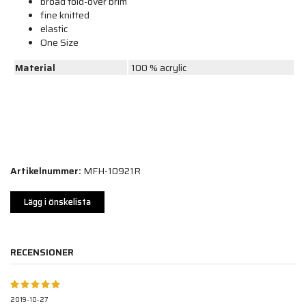
broad fold-over brim
fine knitted
elastic
One Size
Material
100 % acrylic
Artikelnummer:
MFH-10921R
Lägg i önskelista
RECENSIONER
2019-10-27